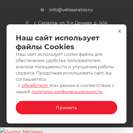
info@velosaratov.ru
г. Саратов, ул. 3-я Дачная, д. 1к14
Наш сайт использует
файлы Cookies
Наш сайт использует cookie-файлы для
обеспечения удобства пользователей,
анализа посещаемости и улучшения работы
2011-2026 © интернет-магазин спортивных товаров
сервиса. Продолжая использовать сайт, вы
ВелоСаратов. Не является публичной офертой. Все права
соглашаетесь
защищены. Заимствование материалов и фотографий
с
обработкой
этих данных в соответствии с
запрещено.
нашей
политики конфиденциальности.
Принять