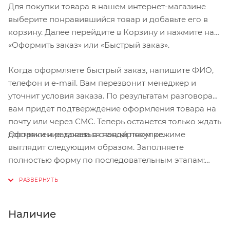
Для покупки товара в нашем интернет-магазине
выберите понравившийся товар и добавьте его в
корзину. Далее перейдите в Корзину и нажмите на
«Оформить заказ» или «Быстрый заказ».
Когда оформляете быстрый заказ, напишите ФИО,
телефон и e-mail. Вам перезвонит менеджер и
уточнит условия заказа. По результатам разговора
вам придет подтверждение оформления товара на
почту или через СМС. Теперь останется только ждать
Оформление заказа в стандартном режиме
доставки и радоваться новой покупке.
выглядит следующим образом. Заполняете
полностью форму по последовательным этапам:
адрес, способ доставки, оплаты, данные о себе.
Советуем в комментарии к заказу написать
информацию, которая поможет курьеру вас найти.
Нажмите кнопку «Оформить заказ».
Наличие