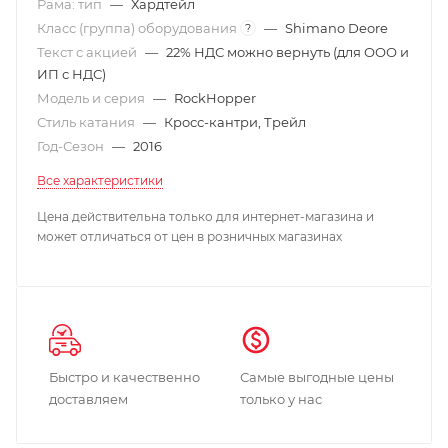
Рама: тип
—
Хардтейл
Класс (группа) оборудования
—
Shimano Deore
?
Текст с акцией
—
22% НДС можно вернуть (для ООО и
ИП с НДС)
Модель и серия
—
RockHopper
Стиль катания
—
Кросс-кантри, Трейл
Год-Сезон
—
2016
Все характеристики
Цена действительна только для интернет-магазина и
может отличаться от цен в розничных магазинах
Быстро и качественно
Самые выгодные цены
доставляем
только у нас