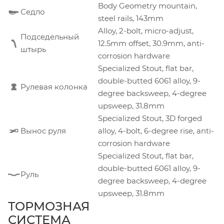
Body Geometry mountain,
Седло
steel rails, 143mm
Alloy, 2-bolt, micro-adjust,
Подседельный
12.5mm offset, 30.9mm, anti-
штырь
corrosion hardware
Specialized Stout, flat bar,
double-butted 6061 alloy, 9-
Рулевая колонка
degree backsweep, 4-degree
upsweep, 31.8mm
Specialized Stout, 3D forged
Вынос руля
alloy, 4-bolt, 6-degree rise, anti-
corrosion hardware
Specialized Stout, flat bar,
double-butted 6061 alloy, 9-
Руль
degree backsweep, 4-degree
upsweep, 31.8mm
ТОРМОЗНАЯ
СИСТЕМА