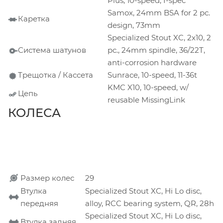
Plus, 10-speed, I-spec
Samox, 24mm BSA for 2 pc.
Каретка
design, 73mm
Specialized Stout XC, 2x10, 2
Система шатунов
pc., 24mm spindle, 36/22T,
anti-corrosion hardware
Трещотка / Кассета
Sunrace, 10-speed, 11-36t
KMC X10, 10-speed, w/
Цепь
reusable MissingLink
КОЛЕСА
Размер колес
29
Втулка
Specialized Stout XC, Hi Lo disc,
передняя
alloy, RCC bearing system, QR, 28h
Specialized Stout XC, Hi Lo disc,
Втулка задняя