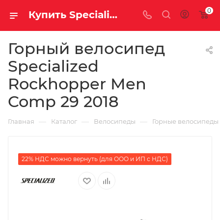
0
Купить Specialized Rockhopper Men Comp 29 2018 за рублей, а со скидкой
Горный велосипед
Specialized
Rockhopper Men
Comp 29 2018
—
—
—
Главная
Каталог
Велосипеды
Горные велосипеды
22% НДС можно вернуть (для ООО и ИП с НДС)