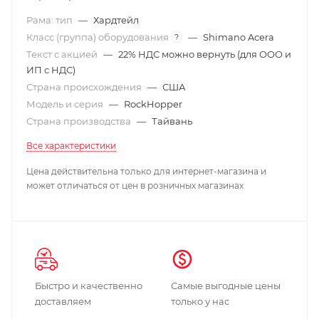
Рама: тип
—
Хардтейл
Класс (группа) оборудования
—
Shimano Acera
?
Текст с акцией
—
22% НДС можно вернуть (для ООО и
ИП с НДС)
Страна происхождения
—
США
Модель и серия
—
RockHopper
Страна производства
—
Тайвань
Все характеристики
Цена действительна только для интернет-магазина и
может отличаться от цен в розничных магазинах
Быстро и качественно
Самые выгодные цены
доставляем
только у нас