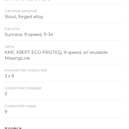
Система шатунов
Stout, forged alloy
Кассета
Sunrace, 9-speed, 11-34
Цепь
KMC X9EPT ECO PROTEQ, 9-speed, w/ reusable
MissingLink
Количество скоростей
3 x 9
Скоростей спереди
3
Скоростей сзади
9
Колёса