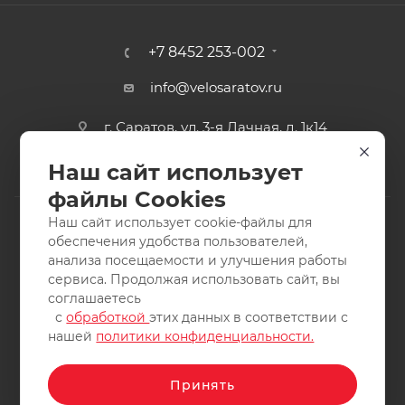
+7 8452 253-002
info@velosaratov.ru
г. Саратов, ул. 3-я Дачная, д. 1к14
Наш сайт использует
файлы Cookies
Наш сайт использует cookie-файлы для
обеспечения удобства пользователей,
анализа посещаемости и улучшения работы
2011-2026 © интернет-магазин спортивных товаров
сервиса. Продолжая использовать сайт, вы
ВелоСаратов. Не является публичной офертой. Все права
соглашаетесь
защищены. Заимствование материалов и фотографий
с
обработкой
этих данных в соответствии с
запрещено.
нашей
политики конфиденциальности.
Принять