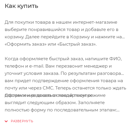
Как купить
Для покупки товара в нашем интернет-магазине
выберите понравившийся товар и добавьте его в
корзину. Далее перейдите в Корзину и нажмите на
«Оформить заказ» или «Быстрый заказ».
Когда оформляете быстрый заказ, напишите ФИО,
телефон и e-mail. Вам перезвонит менеджер и
уточнит условия заказа. По результатам разговора
вам придет подтверждение оформления товара на
почту или через СМС. Теперь останется только ждать
Оформление заказа в стандартном режиме
доставки и радоваться новой покупке.
выглядит следующим образом. Заполняете
полностью форму по последовательным этапам:
адрес, способ доставки, оплаты, данные о себе.
Советуем в комментарии к заказу написать