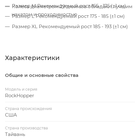
Размер M Рекомендуемый рост 165 - 175 (±1 см)
Колёса диаметром 29 дюймов обладают лучшим
накатом и проходимостью
Размер L Рекомендуемый рост 175 - 185 (±1 см)
Размер XL Рекомендуемый рост 185 - 193 (±1 см)
Характеристики
Общие и основные свойства
Модель и серия
RockHopper
Страна происхождения
США
Страна производства
Тайвань