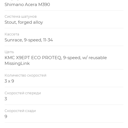
Shimano Acera M390
Система шатунов
Stout, forged alloy
Кассета
Sunrace, 9-speed, 11-34
Цепь
KMC X9EPT ECO PROTEQ, 9-speed, w/ reusable
MissingLink
Количество скоростей
3 x 9
Скоростей спереди
3
Скоростей сзади
9