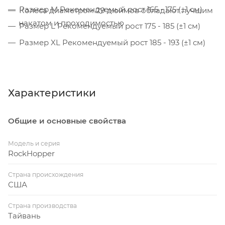
Размер M Рекомендуемый рост 165 - 175 (±1 см)
Колёса диаметром 29 дюймов обладают лучшим
накатом и проходимостью
Размер L Рекомендуемый рост 175 - 185 (±1 см)
Размер XL Рекомендуемый рост 185 - 193 (±1 см)
Характеристики
Общие и основные свойства
Модель и серия
RockHopper
Страна происхождения
США
Страна производства
Тайвань