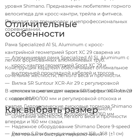
уровня Shimano. Предназначен любителям горного
велосипеда для кросс-кантри, трейла и фитнеса.
Подходит для тренировок и непрофессиональных
Отличительные
соревнований.
особенности
Рама Specialized A1 SL Aluminum с кросс-
кантрийной геометрией Sport XC 29 сварена из
Алюминиевая рама Specialized A1 SL Aluminum с
легких формованных алюминиевых труб.
кросс-кантри геометрией Sport XC 29 и
Конструкция хардтейл обеспечивает оптимальное
внутренней прокладкой кабелей и тросов
сочетание жесткости, легкого веса и прочности.
Вилка SR Suntour XCR-Air 29 с регулировкой
В комплектацию входит вилка SR Suntour XCR-Air 29
отскока и сжатия для надежной эффективности и
с ходом 80/90/100 мм и регулировкой отскока и
скорости
сжатия. Гидравлические дисковые тормоза Shimano
Как выбрать размер
Хардтейл конструкция для оптимального
BR-M315 комплектуются роторами 180/160 мм
сочетание жесткости, легкого веса и прочности
впереди и 160 мм сзади.
Надежное оборудование Shimano Deore 9-speed
Размер S Рекомендуемый рост 158 - 168 (±1 см)
для точных и быстрых переключений