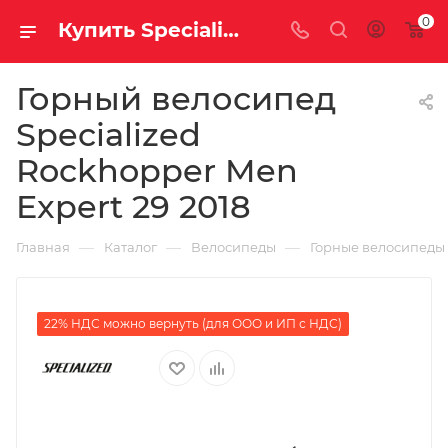
0
Купить Specialized Rockhopper Men Expert 29 2018 за рублей, а со скидкой
Горный велосипед
Specialized
Rockhopper Men
Expert 29 2018
—
—
—
Главная
Каталог
Велосипеды
Горные велосипеды
22% НДС можно вернуть (для ООО и ИП с НДС)