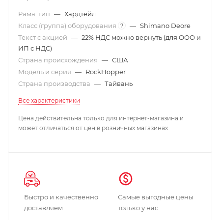
Рама: тип
—
Хардтейл
Класс (группа) оборудования
—
Shimano Deore
?
Текст с акцией
—
22% НДС можно вернуть (для ООО и
ИП с НДС)
Страна происхождения
—
США
Модель и серия
—
RockHopper
Страна производства
—
Тайвань
Все характеристики
Цена действительна только для интернет-магазина и
может отличаться от цен в розничных магазинах
Быстро и качественно
Самые выгодные цены
доставляем
только у нас