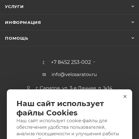
УСЛУГИ
ИНФОРМАЦИЯ
ПОМОЩЬ
+7 8452 253-002
info@velosaratov.ru
г. Саратов, ул. 3-я Дачная, д. 1к14
Наш сайт использует
файлы Cookies
Наш сайт использует cookie-файлы для
обеспечения удобства пользователей,
анализа посещаемости и улучшения работы
2011-2026 © интернет-магазин спортивных товаров