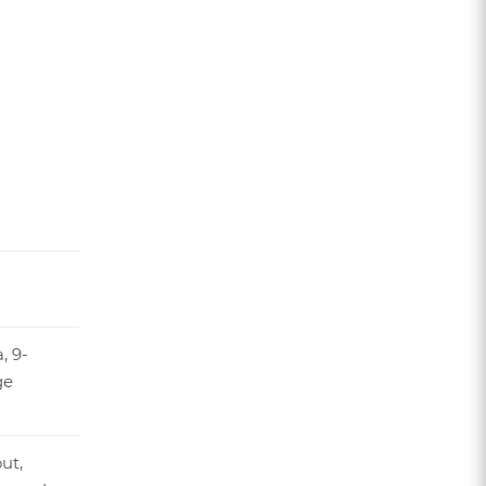
, 9-
ge
ut,