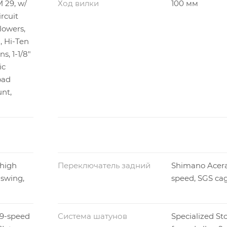
 29, w/
Ход вилки
100 мм
rcuit
lowers,
, Hi-Ten
, 1-1/8"
ic
oad
unt,
 high
Переключатель задний
Shimano Acera
swing,
speed, SGS ca
 9-speed
Система шатунов
Specialized Sto