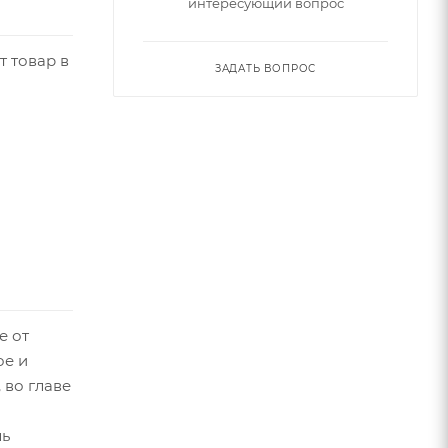
интересующий вопрос
т товар в
ЗАДАТЬ ВОПРОС
е от
ое и
 во главе
ль