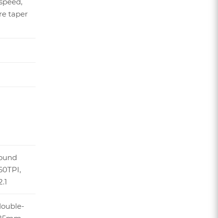
-speed,
re taper
round
60TPI,
.1
 double-