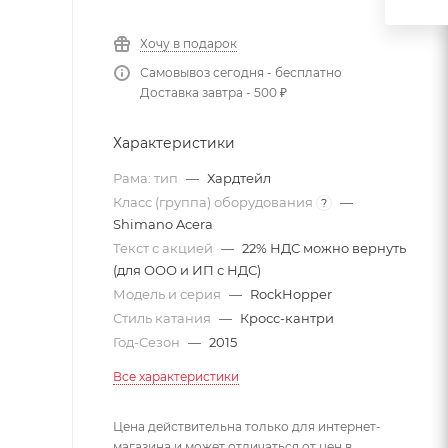
Хочу в подарок
Самовывоз сегодня - бесплатно
Доставка завтра - 500 ₽
Характеристики
Рама: тип
—
Хардтейл
Класс (группа) оборудования
—
?
Shimano Acera
Текст с акцией
—
22% НДС можно вернуть
(для ООО и ИП с НДС)
Модель и серия
—
RockHopper
Стиль катания
—
Кросс-кантри
Год-Сезон
—
2015
Все характеристики
Цена действительна только для интернет-
магазина и может отличаться от цен в