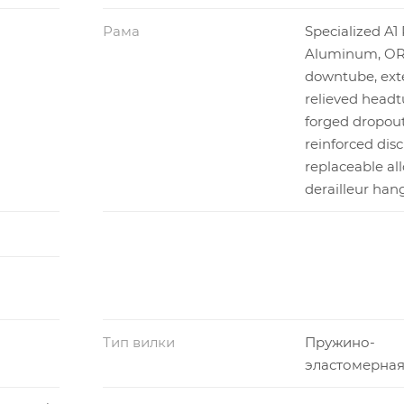
Рама
Specialized A
Aluminum, O
downtube, exte
relieved headt
forged dropout
reinforced dis
replaceable all
derailleur han
Тип вилки
Пружино-
эластомерна