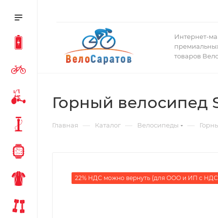
Интернет-ма
премиальных
товаров Вел
Горный велосипед Sp
—
—
—
Главная
Каталог
Велосипеды
Горн
22% НДС можно вернуть (для ООО и ИП с НДС