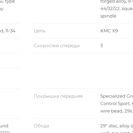
SL type
forged alloy, 9
ay
44/32/22, squa
spindle
d, 11-34
Цепь
KMC X9
Скоростей спереди
3
Покрышка передняя
Specialized G
Control Sport, 
wire bead, 29x2
ound
Обода
29" disc, alloy