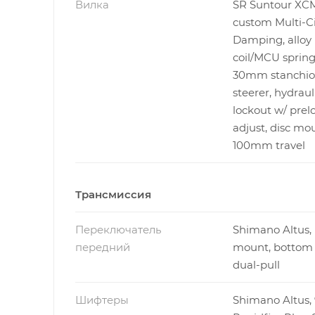
Вилка
SR Suntour XCM
custom Multi-Ci
Damping, alloy 
coil/MCU spring
30mm stanchions
steerer, hydraul
lockout w/ prel
adjust, disc mo
100mm travel
Трансмиссия
Переключатель
Shimano Altus,
передний
mount, bottom 
dual-pull
Шифтеры
Shimano Altus,