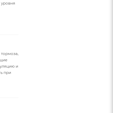
 уровня
-
 тормоза,
щие
уляцию и
ь при