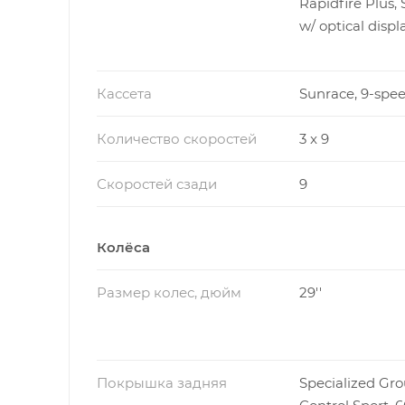
Rapidfire Plus, 
w/ optical displ
Кассета
Sunrace, 9-spee
Количество скоростей
3 x 9
Скоростей сзади
9
Колёса
Размер колес, дюйм
29''
Покрышка задняя
Specialized Gr