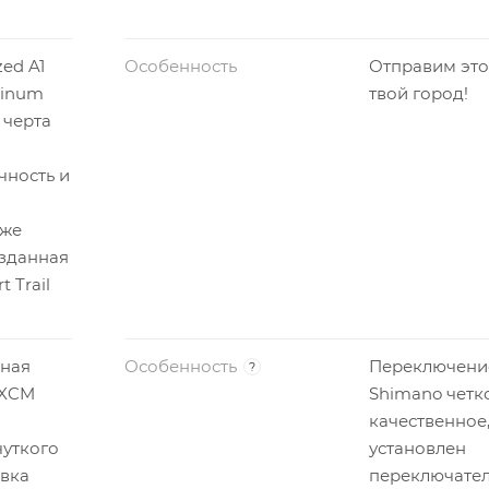
zed A1
Особенность
Отправим это
minum
твой город!
 черта
чность и
 же
зданная
 Trail
ная
Особенность
Переключени
?
 XCM
Shimano четк
качественное,
уткого
установлен
овка
переключате