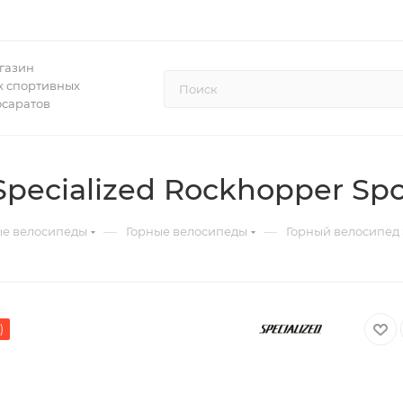
газин
 спортивных
осаратов
ecialized Rockhopper Spor
—
—
ые велосипеды
Горные велосипеды
Горный велосипед S
)