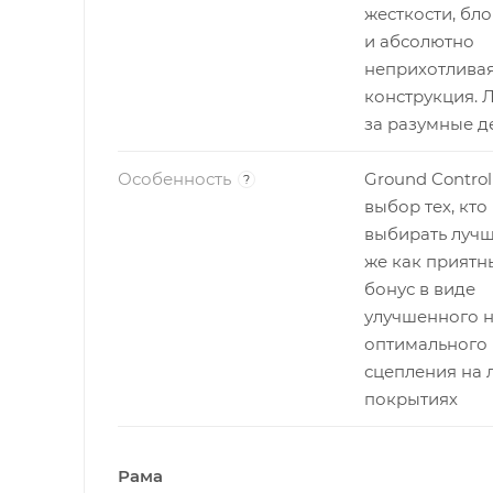
жесткости, бл
и абсолютно
неприхотлива
конструкция. 
за разумные д
Особенность
Ground Control 
?
выбор тех, кто
выбирать лучше
же как приятн
бонус в виде
улучшенного н
оптимального
сцепления на
покрытиях
Рама