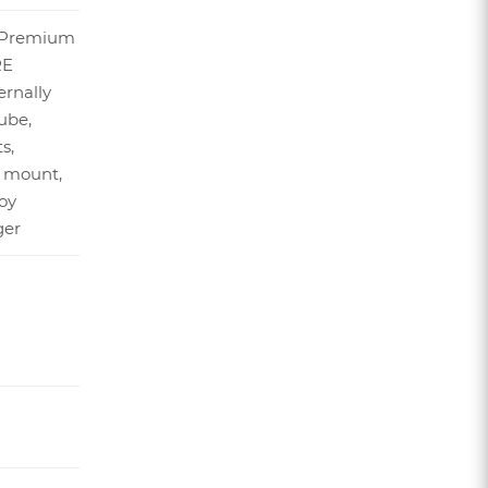
1 Premium
RE
rnally
ube,
s,
c mount,
oy
ger
я