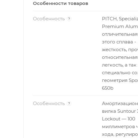
Особенности товаров
Особенность
PITCH, Speciali
?
Premium Alu
отличительная
этого сплава -
жесткость, про
относительная
легкость, а так
специально со
геометрия Sport
650b
Особенность
Амортизацион
?
вилка Suntour
Lockout — 100
миллиметров ч
хода, регулир