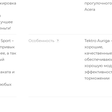
окировка
прогулочного
Acera
я
Лучшее
еньги!
Sport –
Особенность
Tektro Auriga 
?
 привык
хорошие,
е, а так
качественные
ый
обеспечиваю
хорошую мод
аката и
эффективност
торможении
 любых