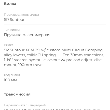
Вилка
Производитель вилки
SR Suntour
Тип вилки
Пружино-эластомерная
Вилка
SR Suntour XCM 29, w/ custom Multi-Circuit Damping,
alloy lowers, coil/MCU spring, Hi-Ten 30mm stanchions,
1-1/8" steerer, hydraulic lockout w/ preload adjust, disc
mount, 100mm travel
Ход вилки
100 мм
Трансмиссия
Переключатель передний