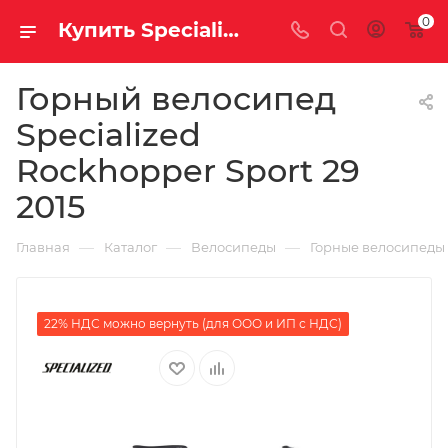
0
Купить Specialized Rockhopper Sport 29 2015 за рублей, а со скидкой
Горный велосипед
Specialized
Rockhopper Sport 29
2015
—
—
—
Главная
Каталог
Велосипеды
Горные велосипеды
22% НДС можно вернуть (для ООО и ИП с НДС)