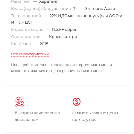
Рама: тип
—
Хардтейл
Класс (группа) оборудования
—
Shimano Acera
?
Текст с акцией
—
22% НДС можно вернуть (для ООО и
ИП с НДС)
Модель и серия
—
RockHopper
Стиль катания
—
Кросс-кантри
Год-Сезон
—
2015
Все характеристики
Цена действительна только для интернет-магазина и
может отличаться от цен в розничных магазинах
Быстро и качественно
Самые выгодные цены
доставляем
только у нас