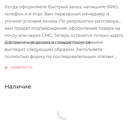
Когда оформляете быстрый заказ, напишите ФИО,
телефон и e-mail. Вам перезвонит менеджер и
уточнит условия заказа. По результатам разговора
вам придет подтверждение оформления товара на
почту или через СМС. Теперь останется только ждать
Оформление заказа в стандартном режиме
доставки и радоваться новой покупке.
выглядит следующим образом. Заполняете
полностью форму по последовательным этапам:
адрес, способ доставки, оплаты, данные о себе.
Советуем в комментарии к заказу написать
информацию, которая поможет курьеру вас найти.
Нажмите кнопку «Оформить заказ».
Наличие