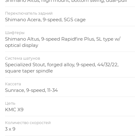
Shimano Altus, high mount, bottom swing, dual-pull
Переключатель задний
Shimano Acera, 9-speed, SGS cage
Шифтеры
Shimano Altus, 9-speed Rapidfire Plus, SL type w/
optical display
Система шатунов
Specialized Stout, forged alloy, 9-speed, 44/32/22,
square taper spindle
Кассета
Sunrace, 9-speed, 11-34
Цепь
KMC X9
Количество скоростей
3 x 9