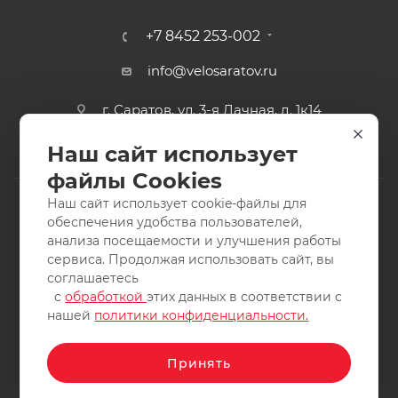
+7 8452 253-002
info@velosaratov.ru
г. Саратов, ул. 3-я Дачная, д. 1к14
Наш сайт использует
файлы Cookies
Наш сайт использует cookie-файлы для
обеспечения удобства пользователей,
анализа посещаемости и улучшения работы
2011-2026 © интернет-магазин спортивных товаров
сервиса. Продолжая использовать сайт, вы
ВелоСаратов. Не является публичной офертой. Все права
соглашаетесь
защищены. Заимствование материалов и фотографий
с
обработкой
этих данных в соответствии с
запрещено.
нашей
политики конфиденциальности.
Принять