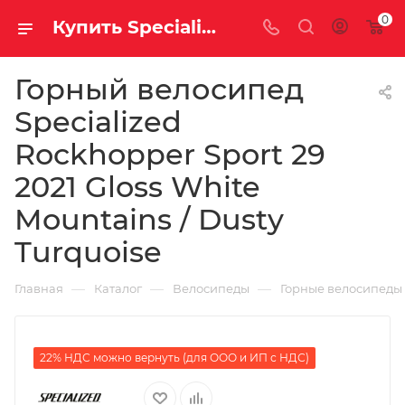
0
Купить Specialized Rockhopper Sport 29 2021 Gloss White Mountains / Dusty Turquoise за рублей, а со скидкой 72 600 руб.
Горный велосипед
Specialized
Rockhopper Sport 29
2021 Gloss White
Mountains / Dusty
Turquoise
—
—
—
Главная
Каталог
Велосипеды
Горные велосипеды
22% НДС можно вернуть (для ООО и ИП с НДС)