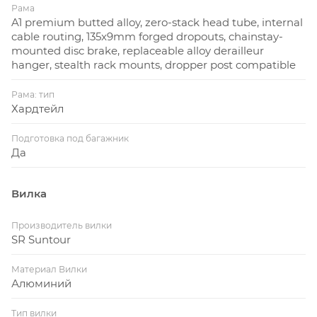
Рама
A1 premium butted alloy, zero-stack head tube, internal
cable routing, 135x9mm forged dropouts, chainstay-
mounted disc brake, replaceable alloy derailleur
hanger, stealth rack mounts, dropper post compatible
Рама: тип
Хардтейл
Подготовка под багажник
Да
Вилка
Производитель вилки
SR Suntour
Материал Вилки
Алюминий
Тип вилки