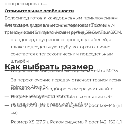
прогрессировать.
Отличительные особенности
Велосипед готов к каждодневным приключениям
благодаря гидравлическим тормозам Tektro,
Рама из фирменного алюминиевого сплава A1
трансмиссии Shimano Altus и вилке SR SunTour XCM.
получила баттированные трубы, увеличенный
стендовер, внутреннюю проводку кабелей, а
также подседельную трубу, которая отлично
сочетается с телескопическим подседельным
штырём
Как выбрать размер
Гидравлические дисковые тормоза Tektro M275
За переключение передач отвечает трансмиссия
Shimano Altus 2x
Внимание! При подборе размера учитывайте
указанный диаметр колес.
Надежная втулка от Formula в сочетании с 9-
скоростной трансмиссией SunRace
Размер XХS (26"). Рекомендуемый рост 129–145 (±1
см)
Размер ХS (27.5"). Рекомендуемый рост 142–156 (±1