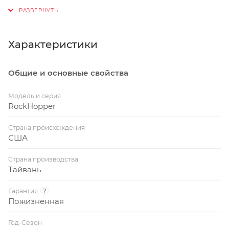
см)
Размер S (27.5"). Рекомендуемый рост 152–165 (±1
см)
Характеристики
Размер S (29"). Рекомендуемый рост 158–165 (±1
см)
Общие и основные свойства
Размер M (27.5"). Рекомендуемый рост 162–178 (±1
см)
Модель и серия
RockHopper
Размер M (29"). Рекомендуемый рост 165–178 (±1
см)
Страна происхождения
Размер L (29"). Рекомендуемый рост 175–185 (±1
США
см)
Страна производства
Размер XL (29"). Рекомендуемый рост 183–196 (±1
Тайвань
см)
Гарантия
?
Размер ХXL (29"). Рекомендуемый рост 193–206 (±1
Пожизненная
см)
Год-Сезон