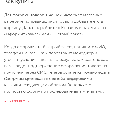
Как купить
Для покупки товара в нашем интернет-магазине
выберите понравившийся товар и добавьте его в
корзину. Далее перейдите в Корзину и нажмите на
«Оформить заказ» или «Быстрый заказ».
Когда оформляете быстрый заказ, напишите ФИО,
телефон и e-mail. Вам перезвонит менеджер и
уточнит условия заказа. По результатам разговора
вам придет подтверждение оформления товара на
почту или через СМС. Теперь останется только ждать
Оформление заказа в стандартном режиме
доставки и радоваться новой покупке.
выглядит следующим образом. Заполняете
полностью форму по последовательным этапам:
адрес, способ доставки, оплаты, данные о себе.
Советуем в комментарии к заказу написать
информацию, которая поможет курьеру вас найти.