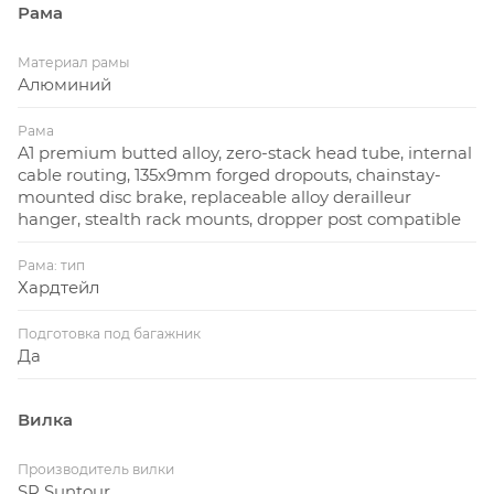
Рама
Материал рамы
Алюминий
Рама
A1 premium butted alloy, zero-stack head tube, internal
cable routing, 135x9mm forged dropouts, chainstay-
mounted disc brake, replaceable alloy derailleur
hanger, stealth rack mounts, dropper post compatible
Рама: тип
Хардтейл
Подготовка под багажник
Да
Вилка
Производитель вилки
SR Suntour