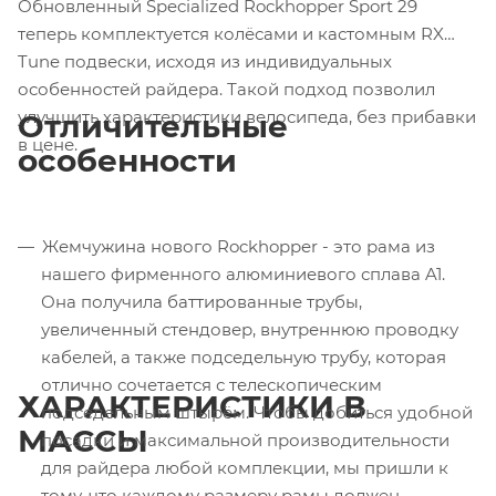
Обновленный Specialized Rockhopper Sport 29
теперь комплектуется колёсами и кастомным RX
Tune подвески, исходя из индивидуальных
особенностей райдера. Такой подход позволил
улучшить характеристики велосипеда, без прибавки
Отличительные
в цене.
особенности
Жемчужина нового Rockhopper - это рама из
нашего фирменного алюминиевого сплава A1.
Она получила баттированные трубы,
увеличенный стендовер, внутреннюю проводку
кабелей, а также подседельную трубу, которая
отлично сочетается с телескопическим
ХАРАКТЕРИСТИКИ В
подседельным штырём. Чтобы добиться удобной
МАССЫ
посадки и максимальной производительности
для райдера любой комплекции, мы пришли к
тому, что каждому размеру рамы должен