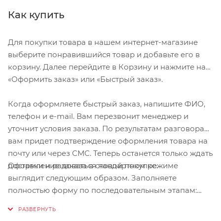
Как купить
Для покупки товара в нашем интернет-магазине
выберите понравившийся товар и добавьте его в
корзину. Далее перейдите в Корзину и нажмите на
«Оформить заказ» или «Быстрый заказ».
Когда оформляете быстрый заказ, напишите ФИО,
телефон и e-mail. Вам перезвонит менеджер и
уточнит условия заказа. По результатам разговора
вам придет подтверждение оформления товара на
почту или через СМС. Теперь останется только ждать
Оформление заказа в стандартном режиме
доставки и радоваться новой покупке.
выглядит следующим образом. Заполняете
полностью форму по последовательным этапам:
адрес, способ доставки, оплаты, данные о себе.
Советуем в комментарии к заказу написать