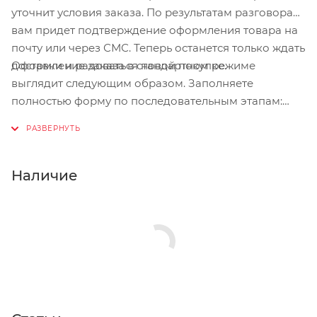
уточнит условия заказа. По результатам разговора
вам придет подтверждение оформления товара на
почту или через СМС. Теперь останется только ждать
Оформление заказа в стандартном режиме
доставки и радоваться новой покупке.
выглядит следующим образом. Заполняете
полностью форму по последовательным этапам:
адрес, способ доставки, оплаты, данные о себе.
Советуем в комментарии к заказу написать
информацию, которая поможет курьеру вас найти.
Нажмите кнопку «Оформить заказ».
Наличие