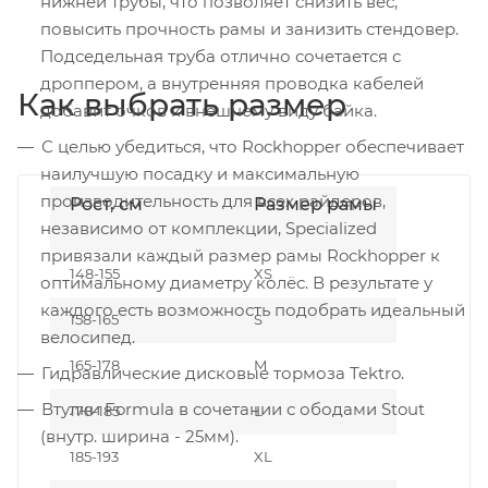
нижней трубы, что позволяет снизить вес,
повысить прочность рамы и занизить стендовер.
Подседельная труба отлично сочетается с
дроппером, а внутренняя проводка кабелей
Как выбрать размер
добавит очков к внешнему виду байка.
С целью убедиться, что Rockhopper обеспечивает
наилучшую посадку и максимальную
производительность для всех райдеров,
Рост, см
Размер рамы
независимо от комплекции, Specialized
привязали каждый размер рамы Rockhopper к
148-155
XS
оптимальному диаметру колёс. В результате у
каждого есть возможность подобрать идеальный
158-165
S
велосипед.
165-178
M
Гидравлические дисковые тормоза Tektro.
Втулки Formula в сочетании с ободами Stout
178-185
L
(внутр. ширина - 25мм).
185-193
XL