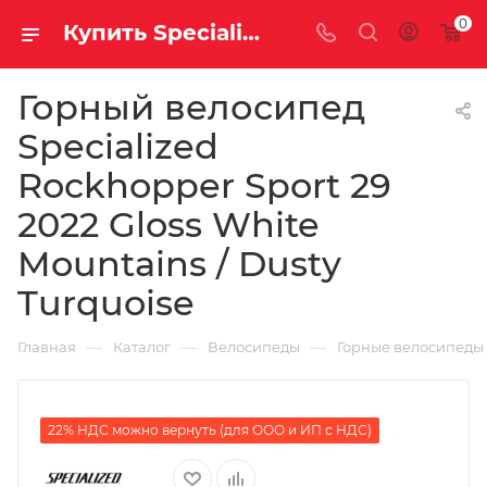
0
Купить Specialized Rockhopper Sport 29 2022 Gloss White Mountains / Dusty Turquoise за рублей, а со скидкой
Горный велосипед
Specialized
Rockhopper Sport 29
2022 Gloss White
Mountains / Dusty
Turquoise
—
—
—
Главная
Каталог
Велосипеды
Горные велосипеды
22% НДС можно вернуть (для ООО и ИП с НДС)