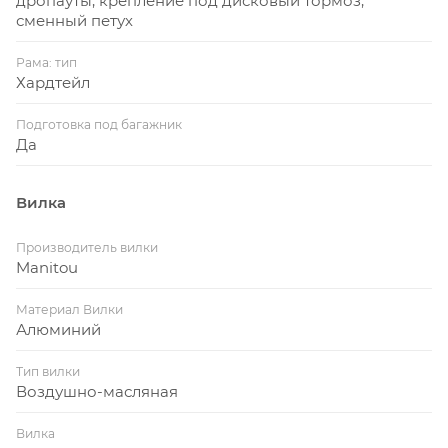
дропауты, крепление под дисковый тормоз,
сменный петух
Рама: тип
Хардтейл
Подготовка под багажник
Да
Вилка
Производитель вилки
Manitou
Материал Вилки
Алюминий
Тип вилки
Воздушно-масляная
Вилка