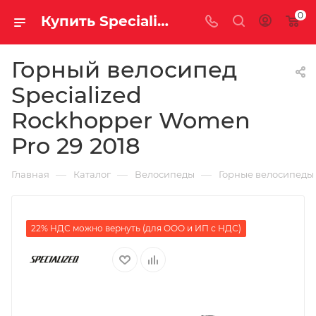
0
Купить Specialized Rockhopper Women Pro 29 2018 за рублей, а со скидкой
Горный велосипед
Specialized
Rockhopper Women
Pro 29 2018
—
—
—
Главная
Каталог
Велосипеды
Горные велосипеды
22% НДС можно вернуть (для ООО и ИП с НДС)