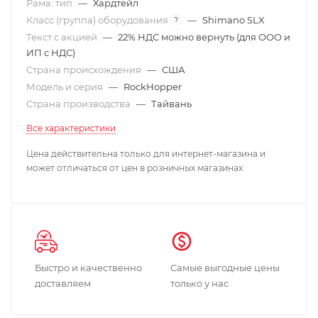
Рама: тип
—
Хардтейл
Класс (группа) оборудования
—
Shimano SLX
?
Текст с акцией
—
22% НДС можно вернуть (для ООО и
ИП с НДС)
Страна происхождения
—
США
Модель и серия
—
RockHopper
Страна производства
—
Тайвань
Все характеристики
Цена действительна только для интернет-магазина и
может отличаться от цен в розничных магазинах
Быстро и качественно
Самые выгодные цены
доставляем
только у нас