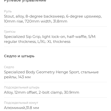
Рулевое управление
Руль
Stout, alloy, 8-degree backsweep, 6-degree upsweep,
10mm rise, 720mm width, 31.8mm
Грипсы
Specialized Sip Grip, light lock-on, half-waffle, S/M:
regular thickness, L/XL: XL thickness
Седло и штырь
Седло
Specialized Body Geometry Henge Sport, стальные
рейлы, 143 мм
Подседельный штырь
Alloy, 12mm offset, 2-bolt clamp, 30.9mm
Подседельный хомут
Алюминий,31.8 мм