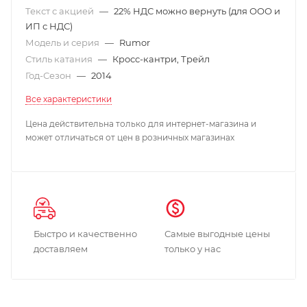
Текст с акцией
—
22% НДС можно вернуть (для ООО и
ИП с НДС)
Модель и серия
—
Rumor
Стиль катания
—
Кросс-кантри, Трейл
Год-Сезон
—
2014
Все характеристики
Цена действительна только для интернет-магазина и
может отличаться от цен в розничных магазинах
Быстро и качественно
Самые выгодные цены
доставляем
только у нас