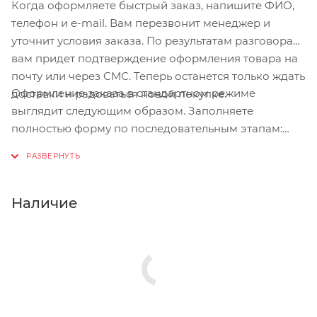
Когда оформляете быстрый заказ, напишите ФИО,
телефон и e-mail. Вам перезвонит менеджер и
уточнит условия заказа. По результатам разговора
вам придет подтверждение оформления товара на
почту или через СМС. Теперь останется только ждать
Оформление заказа в стандартном режиме
доставки и радоваться новой покупке.
выглядит следующим образом. Заполняете
полностью форму по последовательным этапам:
адрес, способ доставки, оплаты, данные о себе.
Советуем в комментарии к заказу написать
информацию, которая поможет курьеру вас найти.
Нажмите кнопку «Оформить заказ».
Наличие