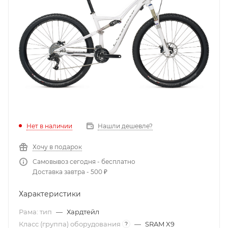
Нет в наличии
Нашли дешевле?
Хочу в подарок
Самовывоз сегодня - бесплатно
Доставка завтра - 500 ₽
Характеристики
Рама: тип
—
Хардтейл
Класс (группа) оборудования
—
SRAM X9
?