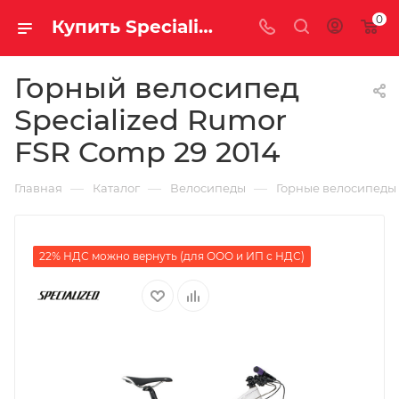
0
Купить Specialized Rumor FSR Comp 29 2014 за рублей, а со скидкой
Горный велосипед
Specialized Rumor
FSR Comp 29 2014
—
—
—
Главная
Каталог
Велосипеды
Горные велосипеды
22% НДС можно вернуть (для ООО и ИП с НДС)