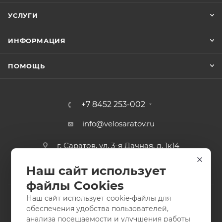
УСЛУГИ
ИНФОРМАЦИЯ
ПОМОЩЬ
+7 8452 253-002
info@velosaratov.ru
г. Саратов, ул. 3-я Дачная, д. 1к14
Наш сайт использует
файлы Cookies
Наш сайт использует cookie-файлы для
обеспечения удобства пользователей,
анализа посещаемости и улучшения работы
2011-2026 © интернет-магазин спортивных товаров