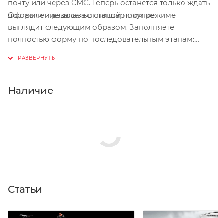
почту или через СМС. Теперь останется только ждать
Оформление заказа в стандартном режиме
доставки и радоваться новой покупке.
выглядит следующим образом. Заполняете
полностью форму по последовательным этапам:
адрес, способ доставки, оплаты, данные о себе.
Советуем в комментарии к заказу написать
информацию, которая поможет курьеру вас найти.
Нажмите кнопку «Оформить заказ».
Наличие
Статьи