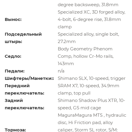
degree backsweep, 31.8mm
Specialized XC, 3D forged alloy,
Вынос:
4-bolt, 6-degree rise, 31.8mm
clamp
Подседельный
Specialized alloy, single bolt,
штырь:
27.2mm
Body Geometry Phenom
Седло:
Comp, hollow Cr-Mo rails,
143mm
Педали:
n/a
Шифтеры/Манетки::
Shimano SLX, 10-speed, trigger
Передний
SRAM X7, 10-speed, 34.9mm
переключатель:
clamp, top pull
Задний
Shimano Shadow Plus XTR, 10-
переключатель:
speed, GS mid cage
MaguraMagura MTS , hydraulic
disc, Hi Friction pad, alloy
Тормоза:
caliper, Storm SL rotor, S/M: