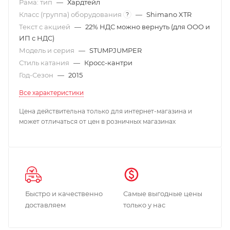
Рама: тип
—
Хардтейл
Класс (группа) оборудования
—
Shimano XTR
?
Текст с акцией
—
22% НДС можно вернуть (для ООО и
ИП с НДС)
Модель и серия
—
STUMPJUMPER
Стиль катания
—
Кросс-кантри
Год-Сезон
—
2015
Все характеристики
Цена действительна только для интернет-магазина и
может отличаться от цен в розничных магазинах
Быстро и качественно
Самые выгодные цены
доставляем
только у нас