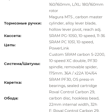
160/160mm, L/XL: 180/160mm
rotor
Magura MTS , carbon master
Тормозные ручки:
cylinder, alloy lever blade,
hollow lever pivot, reach adj.
Кассета:
SRAM PG-1050, 10-speed, 11-36
SRAM PC 1051, 10-speed,
Цепь:
PowerLink
Custom SRAM carbon S-2200,
10-speed XC double, PF30
Система/Шатуны:
spindle, removable spider,
175mm. 36A / x22A 104/64
SRAM PF30, OS press-in
Каретка:
bearings, sealed cartridge
Roval Control Carbon 29,
Обода:
carbon disc, hookless bead,
22mm internal width, 32h
F: Roval Control Carbon 29,