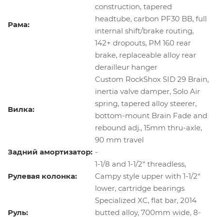
construction, tapered
headtube, carbon PF30 BB, full
Рама:
internal shift/brake routing,
142+ dropouts, PM 160 rear
brake, replaceable alloy rear
derailleur hanger
Custom RockShox SID 29 Brain,
inertia valve damper, Solo Air
spring, tapered alloy steerer,
Вилка:
bottom-mount Brain Fade and
rebound adj., 15mm thru-axle,
90 mm travel
Задний амортизатор:
-
1-1/8 and 1-1/2“ threadless,
Рулевая колонка:
Campy style upper with 1-1/2“
lower, cartridge bearings
Specialized XC, flat bar, 2014
Руль:
butted alloy, 700mm wide, 8-