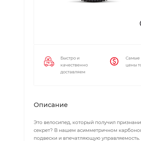
Быстро и
Самые
качественно
цены т
доставляем
Описание
Это велосипед, который получил признани
секрет? В нашем асимметричном карбонов
подвески и впечатляющую управляемост