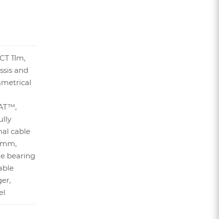
CT 11m,
ssis and
mmetrical
l
AT™,
ully
nal cable
48mm,
ge bearing
able
er,
el