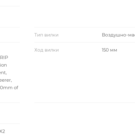
Тип вилки
Воздушно-ма
Ход вилки
150 мм
GRIP
ion
nt,
eerer,
150mm of
X2