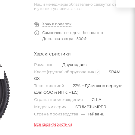
Наши менеджеры обязательно свяжутся с вами
и уточнят условия заказа
Хочу в подарок
Самовывоз сегодня - бесплатно
Доставка завтра - 500 ₽
Характеристики
Рама: тип
—
Двухподвес
Класс (группа) оборудования
—
SRAM
?
GX
Текст с акцией
—
22% НДС можно вернуть
(для ООО и ИП с НДС)
Страна происхождения
—
США
Модель и серия
—
STUMPJUMPER
Страна производства
—
Тайвань
Все характеристики