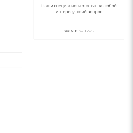
се три
Наши специалисты ответят на любой
интересующий вопрос
боновое
ке.
ЗАДАТЬ ВОПРОС
акие
ки
 -