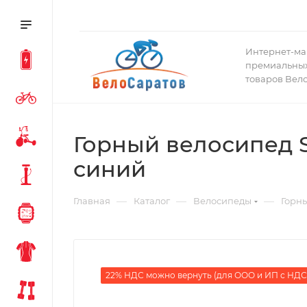
Интернет-ма
премиальных
товаров Вел
Горный велосипед S
синий
—
—
—
Главная
Каталог
Велосипеды
Горн
22% НДС можно вернуть (для ООО и ИП с НДС