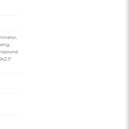
minator,
sing,
mpound,
9x2.3"