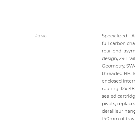
Рама
Specialized FA
full carbon cha
rear-end, asy
design, 29 Trai
Geometry, SW
threaded BB, f
enclosed inter
routing, 12x1
sealed cartrid
pivots, replace
derailleur hang
140mm of trav