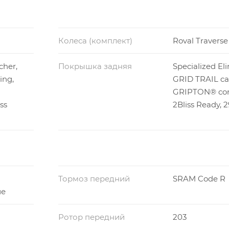
Колеса (комплект)
Roval Traverse
cher,
Покрышка задняя
Specialized Eli
ing,
GRID TRAIL ca
GRIPTON® co
ss
2Bliss Ready, 2
Тормоз передний
SRAM Code R
ие
Ротор передний
203