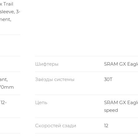
 Trail
leeve, 3-
ment,
Шифтеры
SRAM GX Eagle
nt,
Звёзды системы
30T
170mm
12-
Цепь
SRAM GX Eagle
speed
Скоростей сзади
12