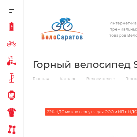
Интернет-ма
премиальных
товаров Вел
Горный велосипед S
—
—
—
Главная
Каталог
Велосипеды
Горн
22% НДС можно вернуть (для ООО и ИП с НДС