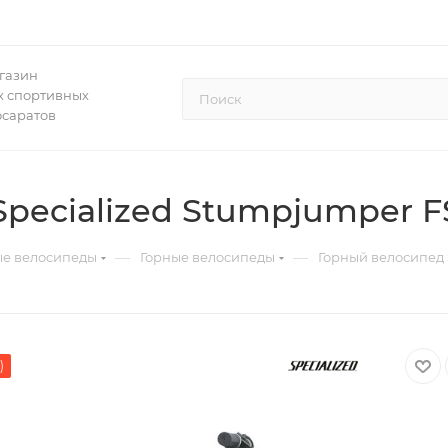
газин
 спортивных
осаратов
pecialized Stumpjumper F
—
—
ые велосипеды
Горные велосипеды
Горный велосипед 
)