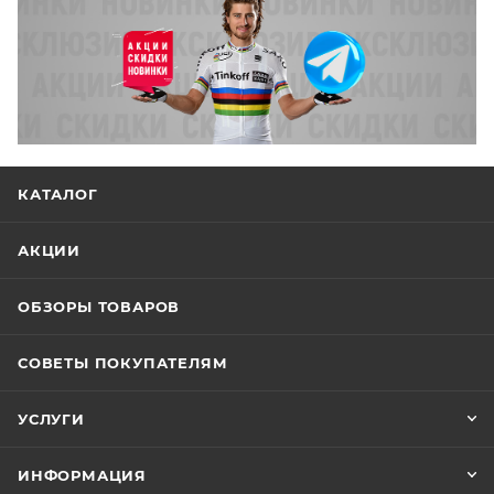
полые Cr-Mo рамки, 143мм
Command Post IRcc,
технология Cruiser Control,
регулировка высоты, нижняя
Подседельный
протяжка кабелей,
штырь
дистанционная регулировка,
ø 30.9мм, ход: S: 100мм, M/L/XL:
КАТАЛОГ
125мм
Hella Flush, 1-1/8" — 1-1/2",
АКЦИИ
Рулевая колонка
безрезьбовая, Campy,
картриджные подшипники
ОБЗОРЫ ТОВАРОВ
Specialized XC, 3D-ковка,
Вынос руля
алюмний, 4-х болтовый,
СОВЕТЫ ПОКУПАТЕЛЯМ
подъём 6°
Specialized XC, 7050
алюминий, изгиб назад 8°,
УСЛУГИ
Руль
изгиб наверх 6°, подъём 10мм,
750мм, ø 31.8мм
ИНФОРМАЦИЯ