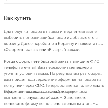
и ходом 140 мм берет на себя удары и ухабы на
пересеченной местности для большего контроля
и уверенности
Как купить
Передняя покрышка Specialized Butcher Control
29x2.3” для уверенной езды на любой местности
Для покупки товара в нашем интернет-магазине
Задняя покрышка Specialized Purgatory Control
выберите понравившийся товар и добавьте его в
29x2.3” обеспечивает надежное сцепление на
корзину. Далее перейдите в Корзину и нажмите на
различной поверхности в любую погоду
«Оформить заказ» или «Быстрый заказ».
12-ти позиционный подседельный штырь
Когда оформляете быстрый заказ, напишите ФИО,
Command Post IRcc с регулировкой высоты до
телефон и e-mail. Вам перезвонит менеджер и
125мм для идеальной настройки высоты, в
уточнит условия заказа. По результатам разговора
результате чего, увеличивается контроль и
вам придет подтверждение оформления товара на
управляеомсть как на спусках, так и в подъёмах
почту или через СМС. Теперь останется только ждать
Оформление заказа в стандартном режиме
доставки и радоваться новой покупке.
Характеристика:
выглядит следующим образом. Заполняете
полностью форму по последовательным этапам: