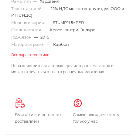
Рама: тип
—
Хардтейл
Текст с акцией
—
22% НДС можно вернуть (для ООО и
ИП с НДС)
Модель и серия
—
STUMPJUMPER
Стиль катания
—
Кросс-кантри, Эндуро
Год-Сезон
—
2016
Материал рамы
—
Карбон
Все характеристики
Цена действительна только для интернет-магазина и
может отличаться от цен в розничных магазинах
Быстро и качественно
Самые выгодные цены
доставляем
только у нас