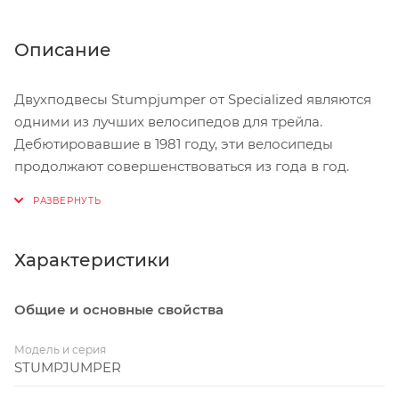
Описание
Двухподвесы Stumpjumper от Specialized являются
одними из лучших велосипедов для трейла.
Дебютировавшие в 1981 году, эти велосипеды
продолжают совершенствоваться из года в год.
Благодаря новым революционным технологиям,
таким как: регулировка подвески Rx Trail Tune,
полностью интегрированная система SWAT, колёса
29'', 650b или 6Fattie, короткие перья и пожирающая
Характеристики
трейлы геометрия, в этом году, Stumpjumper FSR
закрепил свои позиции в качестве самого
Общие и основные свойства
эффективного и самого контролируемого
трейлового велосипеда в истории. Эти велосипеды
Модель и серия
готовы на всё.
STUMPJUMPER