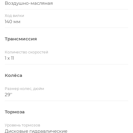
Воздушно-масляная
Ход вилки
Карбоновая рама FACT 9M Trail Chassis с
140 мм
алюминиевым задним треугольником
Stumpjumper FSR M5 сочетают в себе жесткость,
Трансмиссия
малый вес и верх эффективности, с ходом 135 мм,
полностью внутренней проводкой и
Количество скоростей
интегрированным отсеком SWAT Door, создают
1 x 11
исключительную управляемость и удобное
хранение мелочей.
Колёса
Связанный с FSR 6-Pack Linkage, кастомный
амортизатор FOX FLOAT Factory с клапаном
Размер колес, дюйм
29''
AUTOSAG для легкой настройки подвески с
ходом 135 мм; Rx Trail Tune для более податливой,
отзывчивой и эффективной езды в подъёмы и на
Тормоза
спусках
Уровень тормозов
Вилка RockShox Pike RC 29 с осью Maxle Lite 15 мм
Дисковые гидравлические