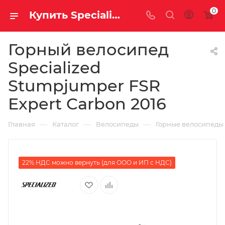
0
Купить Specialized Stumpjumper FSR Expert Carbon 2016 за рублей, а со скидкой
Горный велосипед
Specialized
Stumpjumper FSR
Expert Carbon 2016
—
—
—
Главная
Каталог
Велосипеды
Горные велосипеды
22% НДС можно вернуть (для ООО и ИП с НДС)