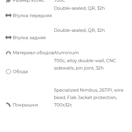
Размер колес
700с
Double-sealed, QR, 32h
Втулка передняя
Double-sealed, QR, 32h
Втулка задняя
Материал ободов
Aluminium
700c, alloy double-wall, CNC
sidewalls, pin joint, 32h
Обода
Specialized Nimbus, 26TPI, wire
bead, Flak Jacket protection,
Покрышки
700x32c