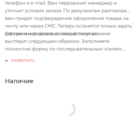
телефон и e-mail. Вам перезвонит менеджер и
уточнит условия заказа. По результатам разговора
вам придет подтверждение оформления товара на
почту или через СМС. Теперь останется только ждать
Оформление заказа в стандартном режиме
доставки и радоваться новой покупке.
выглядит следующим образом. Заполняете
полностью форму по последовательным этапам:
адрес, способ доставки, оплаты, данные о себе.
Советуем в комментарии к заказу написать
информацию, которая поможет курьеру вас найти.
Нажмите кнопку «Оформить заказ».
Наличие