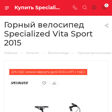
0
Купить Specialized Vita Sport 2015 за рублей, а со скидкой
Горный велосипед
Specialized Vita Sport
2015
—
—
—
Главная
Каталог
Велосипеды
Горные велосипеды
22% НДС можно вернуть (для ООО и ИП с НДС)