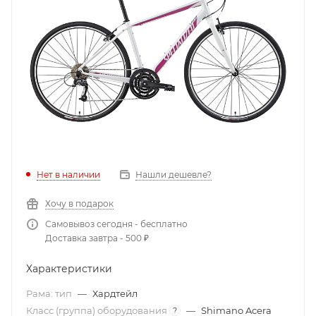
Нет в наличии
Нашли дешевле?
Хочу в подарок
Самовывоз сегодня - бесплатно
Доставка завтра - 500 ₽
Характеристики
Рама: тип
—
Хардтейл
Класс (группа) оборудования
—
Shimano Acera
?