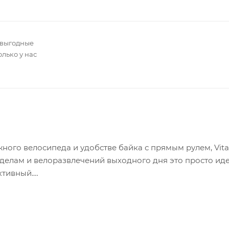
 выгодные
олько у нас
ого велосипеда и удобстве байка с прямым рулем, Vita
о делам и велоразвлечений выходного дня это просто ид
ктивный.
ий