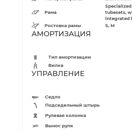
Specialize
Рама
tubesets, 
integrated 
Ростовка рамы
S, M
АМОРТИЗАЦИ
Тип амортизации
Вилка
УПРАВЛЕНИ
Седло
Подседельный штырь
Рулевая колонка
Вынос руля