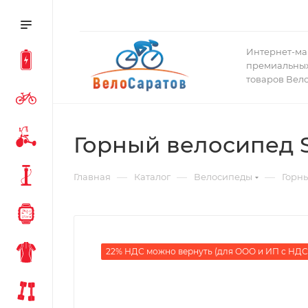
Интернет-ма
премиальных
товаров Вел
Горный велосипед Sp
—
—
—
Главная
Каталог
Велосипеды
Горн
22% НДС можно вернуть (для ООО и ИП с НДС