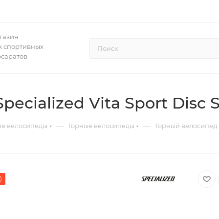
газин
 спортивных
осаратов
ecialized Vita Sport Disc 
—
—
ые велосипеды
Горные велосипеды
Горный велосипед S
)