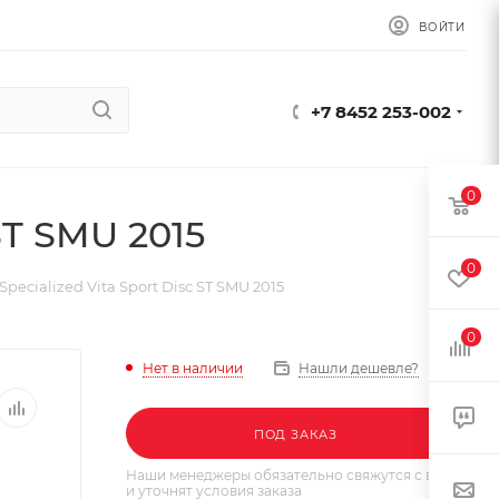
ВОЙТИ
+7 8452 253-002
0
ST SMU 2015
0
pecialized Vita Sport Disc ST SMU 2015
0
Нет в наличии
Нашли дешевле?
ПОД ЗАКАЗ
Наши менеджеры обязательно свяжутся с вами
и уточнят условия заказа