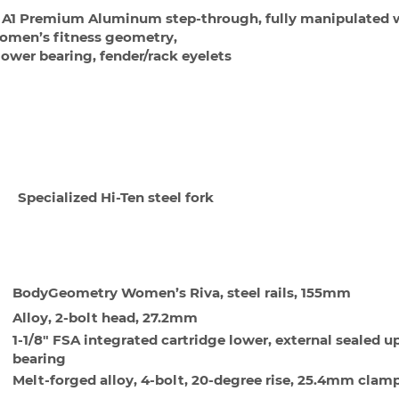
d A1 Premium Aluminum step-through, fully manipulated
women’s fitness geometry,
lower bearing, fender/rack eyelets
Я
Specialized Hi-Ten steel fork
Е
BodyGeometry Women’s Riva, steel rails, 155mm
Alloy, 2-bolt head, 27.2mm
1-1/8" FSA integrated cartridge lower, external sealed u
bearing
Melt-forged alloy, 4-bolt, 20-degree rise, 25.4mm clam