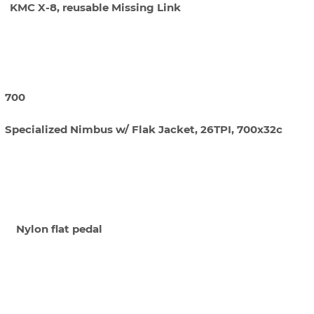
KMC X-8, reusable Missing Link
А
700
Specialized Nimbus w/ Flak Jacket, 26TPI, 700x32c
О
Nylon flat pedal