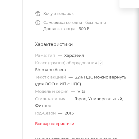
Хочу в подарок
Самовывоз сегодня - бесплатно
Доставка завтра - 500 ₽
Характеристики
Рама: тип
—
Хардтейл
Класс (группа) оборудования
—
?
Shimano Acera
Текст с акцией
—
22% НДС можно вернуть
(для ООО и ИП с НДС)
Модель и серия
—
Vita
Стиль катания
—
Город, Универсальный,
Фитнес
Год-Сезон
—
2015
Все характеристики