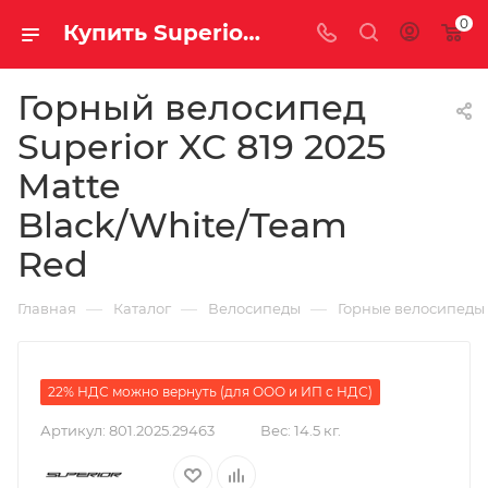
0
Купить Superior XC 819 2025 Matte Black/White/Team Red за рублей, а со скидкой 57 200 руб.
Горный велосипед
Superior XC 819 2025
Matte
Black/White/Team
Red
—
—
—
Главная
Каталог
Велосипеды
Горные велосипеды
22% НДС можно вернуть (для ООО и ИП с НДС)
Артикул:
801.2025.29463
Вес:
14.5 кг.