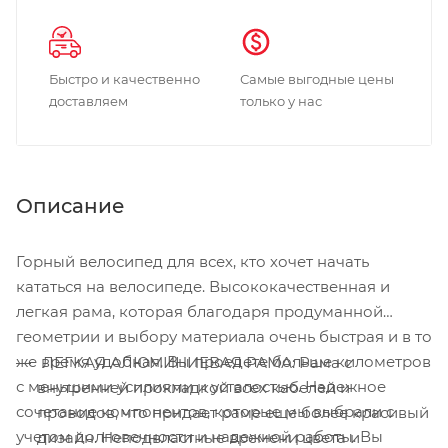
Быстро и качественно
Самые выгодные цены
доставляем
только у нас
Описание
Горный велосипед для всех, кто хочет начать
кататься на велосипеде. Высококачественная и
легкая рама, которая благодаря продуманной
геометрии и выбору материала очень быстрая и в то
же время удобная. Вы проедете больше километров
ЛЕГКАЯ АЛЮМИНИЕВАЯ РАМА: Рама с
с меньшими усилиями и усталостью. Надежное
внутренней прокладкой всех кабелей и
сочетание компонентов, которые мы выбрали с
проводов, что придает раме еще более красивый
учетом долговечности и надежной работы. Вы
дизайн. Неподвластные времени цвета и