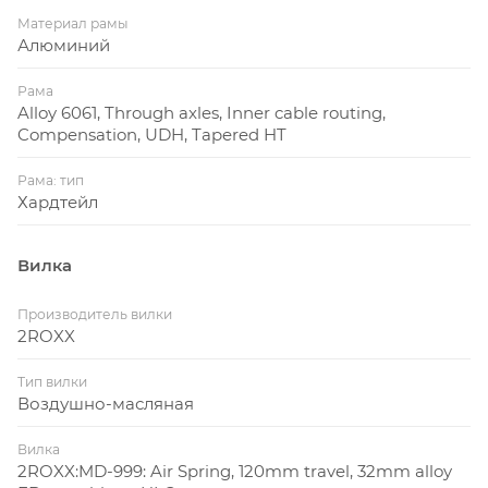
городских условиях и по бездорожью. Задний
Материал рамы
переключатель с технологией Shadow RD имеет
Алюминий
низкопрофильную конструкцию и одинарное
Рама
натяжение, что позволяет переключателю не
Alloy 6061, Through axles, Inner cable routing,
задевать за раму и снижает риск повреждения
Compensation, UDH, Tapered HT
при задевании за препятствия, в результате
отсутствует шум при езде, а переключение
Рама: тип
Хардтейл
становится гладким и плавным.
Дисковые гидравлические тормоза Shimano -200
Вилка
обеспечивают уверенное торможение, даже в
непогоду. Технология одностороннего удаления
Производитель вилки
воздуха One-Way-Bleeding предотвращает
2ROXX
образование пузырьков воздуха в калипере,
упрощая прокачку.
Тип вилки
Воздушно-масляная
Широкий руль 760 мм добавляет контроля при
езде.
Вилка
2ROXX:MD-999: Air Spring, 120mm travel, 32mm alloy