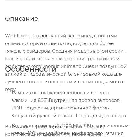
Описание
Welt Icon - это доступный велосипед с полыми
осями, который отлично подойдет для более
тяжелых райдеров. Средняя модель в этой серии
Icon 2.0 отличается 9-скоростной трансмиссией
любительского уровня Shimano Cues и воздушной
Особенности
вилкой с гидравлической блокировкой хода для
лучшего контроля скорости и легких подъемов в
гору.
Рама из высококачественного и легкого
алюминия 6061.Внутренняя проводка тросов.
UDH петух стандартизированной формы.
Конусный рулевой стакан. Порты для дроппера.
Воздушная вилка 2ROXX MD-999 с увеличенным
Внимание! Производитель может менять
ходом 120 мм для более комфортного катания.
комплектацию, дизайн или технические