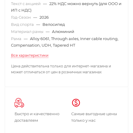
Текст с акцией
—
22% НДС можно вернуть (для ООО и
ИП с НДС)
Год-Сезон
—
2026
Вид спорта
—
Велосипед
Материал рамы
—
Алюминий
Рама
—
Alloy 6061, Through axles, Inner cable routing,
Compensation, UDH, Tapered HT
Все характеристики
Цена действительна только для интернет-магазина и
может отличаться от цен в розничных магазинах
Быстро и качественно
Самые выгодные цены
доставляем
только у нас