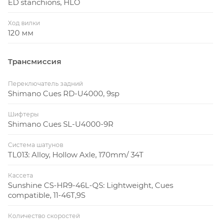
ED stanchions, HLO
Ход вилки
120 мм
Трансмиссия
Переключатель задний
Shimano Cues RD-U4000, 9sp
Шифтеры
Shimano Cues SL-U4000-9R
Система шатунов
TL013: Alloy, Hollow Axle, 170mm/ 34T
Кассета
Sunshine CS-HR9-46L-QS: Lightweight, Cues
compatible, 11-46T,9S
Количество скоростей