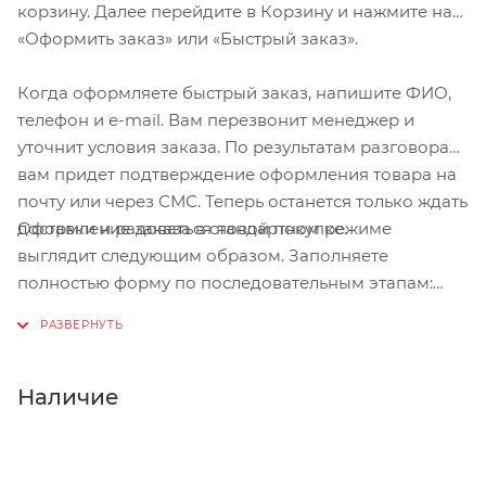
корзину. Далее перейдите в Корзину и нажмите на
«Оформить заказ» или «Быстрый заказ».
Когда оформляете быстрый заказ, напишите ФИО,
телефон и e-mail. Вам перезвонит менеджер и
уточнит условия заказа. По результатам разговора
вам придет подтверждение оформления товара на
почту или через СМС. Теперь останется только ждать
Оформление заказа в стандартном режиме
доставки и радоваться новой покупке.
выглядит следующим образом. Заполняете
полностью форму по последовательным этапам:
адрес, способ доставки, оплаты, данные о себе.
Советуем в комментарии к заказу написать
информацию, которая поможет курьеру вас найти.
Нажмите кнопку «Оформить заказ».
Наличие