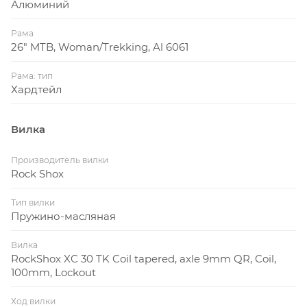
Алюминий
Рама
26" MTB, Woman/Trekking, Al 6061
Рама: тип
Хардтейл
Вилка
Производитель вилки
Rock Shox
Тип вилки
Пружино-масляная
Вилка
RockShox XC 30 TK Coil tapered, axle 9mm QR, Coil,
100mm, Lockout
Ход вилки