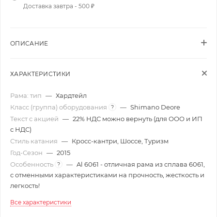
Доставка завтра - 500 ₽
ОПИСАНИЕ
ХАРАКТЕРИСТИКИ
Рама: тип
—
Хардтейл
Класс (группа) оборудования
—
Shimano Deore
?
Текст с акцией
—
22% НДС можно вернуть (для ООО и ИП
с НДС)
Стиль катания
—
Кросс-кантри, Шоссе, Туризм
Год-Сезон
—
2015
Особенность
—
Al 6061 - отличная рама из сплава 6061,
?
с отменными характеристиками на прочность, жесткость и
легкость!
Все характеристики