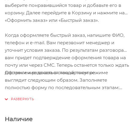
выберите понравившийся товар и добавьте его в
корзину. Далее перейдите в Корзину и нажмите на
«Оформить заказ» или «Быстрый заказ».
Когда оформляете быстрый заказ, напишите ФИО,
телефон и e-mail. Вам перезвонит менеджер и
уточнит условия заказа. По результатам разговора
вам придет подтверждение оформления товара на
почту или через СМС. Теперь останется только ждать
Оформление заказа в стандартном режиме
доставки и радоваться новой покупке.
выглядит следующим образом. Заполняете
полностью форму по последовательным этапам:
адрес, способ доставки, оплаты, данные о себе.
Советуем в комментарии к заказу написать
информацию, которая поможет курьеру вас найти.
Нажмите кнопку «Оформить заказ».
Наличие