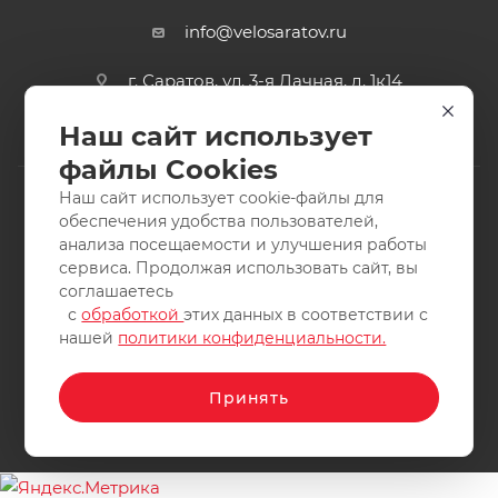
info@velosaratov.ru
г. Саратов, ул. 3-я Дачная, д. 1к14
Наш сайт использует
файлы Cookies
Наш сайт использует cookie-файлы для
обеспечения удобства пользователей,
анализа посещаемости и улучшения работы
2011-2026 © интернет-магазин спортивных товаров
сервиса. Продолжая использовать сайт, вы
ВелоСаратов. Не является публичной офертой. Все права
соглашаетесь
защищены. Заимствование материалов и фотографий
с
обработкой
этих данных в соответствии с
запрещено.
нашей
политики конфиденциальности.
Принять