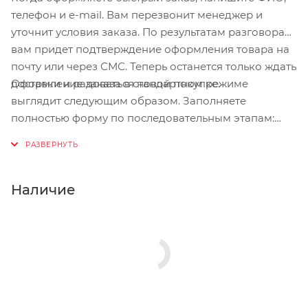
телефон и e-mail. Вам перезвонит менеджер и
уточнит условия заказа. По результатам разговора
вам придет подтверждение оформления товара на
почту или через СМС. Теперь останется только ждать
Оформление заказа в стандартном режиме
доставки и радоваться новой покупке.
выглядит следующим образом. Заполняете
полностью форму по последовательным этапам:
адрес, способ доставки, оплаты, данные о себе.
Советуем в комментарии к заказу написать
информацию, которая поможет курьеру вас найти.
Нажмите кнопку «Оформить заказ».
Наличие