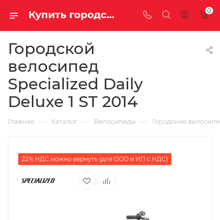
0
Купить городской велосипед Specialized Daily Deluxe 1 ST 2014 за 45670.00000000 в Саратове и Энгельсе
Городской
велосипед
Specialized Daily
Deluxe 1 ST 2014
—
—
—
Главная
Каталог
Велосипеды
Городские велосип
22% НДС можно вернуть (для ООО и ИП с НДС)