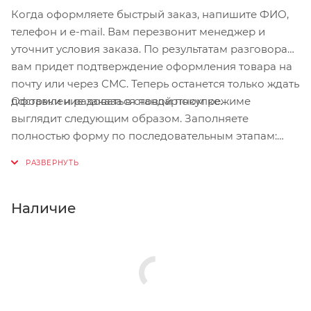
Когда оформляете быстрый заказ, напишите ФИО,
телефон и e-mail. Вам перезвонит менеджер и
уточнит условия заказа. По результатам разговора
вам придет подтверждение оформления товара на
почту или через СМС. Теперь останется только ждать
Оформление заказа в стандартном режиме
доставки и радоваться новой покупке.
выглядит следующим образом. Заполняете
полностью форму по последовательным этапам:
адрес, способ доставки, оплаты, данные о себе.
Советуем в комментарии к заказу написать
информацию, которая поможет курьеру вас найти.
Нажмите кнопку «Оформить заказ».
Наличие