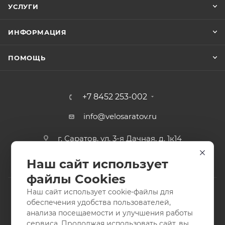
УСЛУГИ
ИНФОРМАЦИЯ
ПОМОЩЬ
+7 8452 253-002
info@velosaratov.ru
г. Саратов, ул. 3-я Дачная, д. 1к14
Наш сайт использует
файлы Cookies
Наш сайт использует cookie-файлы для
обеспечения удобства пользователей,
анализа посещаемости и улучшения работы
2011-2026 © интернет-магазин спортивных товаров
сервиса. Продолжая использовать сайт, вы