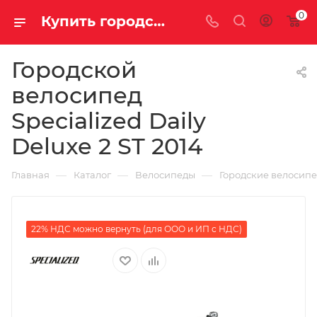
0
Купить городской велосипед Specialized Daily Deluxe 2 ST 2014 за 54150.00000000 в Саратове и Энгельсе
Городской
велосипед
Specialized Daily
Deluxe 2 ST 2014
—
—
—
Главная
Каталог
Велосипеды
Городские велосип
22% НДС можно вернуть (для ООО и ИП с НДС)