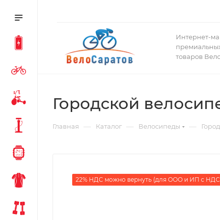
Интернет-ма
премиальных
товаров Вел
Городской велосипед
—
—
—
Главная
Каталог
Велосипеды
Горо
22% НДС можно вернуть (для ООО и ИП с НДС