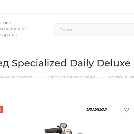
газин
 спортивных
осаратов
 Specialized Daily Deluxe 
—
—
дские велосипеды
Городские велосипеды
Городской ве
)