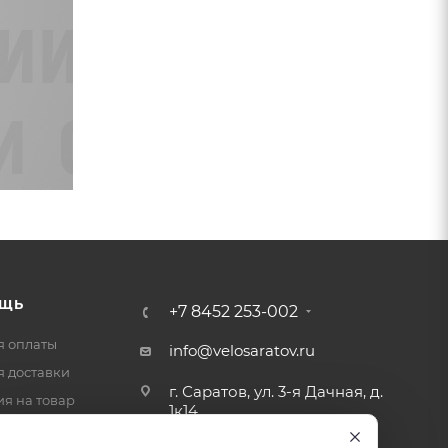
ЩЬ
+7 8452 253-002
я оплаты
info@velosaratov.ru
я доставки
г. Саратов, ул. 3-я Дачная, д.
ия на товар
1к14
-ответ