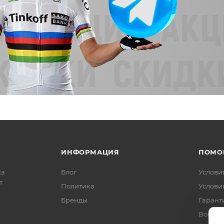
ИНФОРМАЦИЯ
ПОМО
ка
Блог
Услови
т
Политика
Услови
Бренды
Гарант
Вопрос