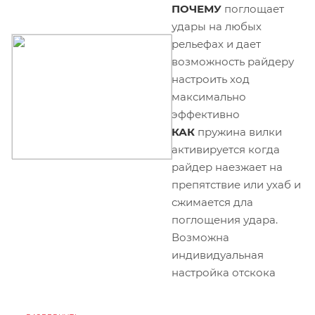
ПОЧЕМУ
поглощает
удары на любых
рельефах и дает
возможность райдеру
настроить ход
максимально
эффективно
КАК
пружина вилки
активируется когда
райдер наезжает на
препятствие или ухаб и
сжимается дла
поглощения удара.
Возможна
индивидуальная
настройка отскока