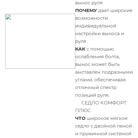
вынос руля
ПОЧЕМУ
дает широкие
возможности
индивидуальной
настройки выноса и
руля
КАК
с помощью
ослабления болта,
вынос может быть
выставлен подразными
углами, обеспечивая
отличный спектр
позиций руля.
СЕДЛО КОМФОРТ
ПЛЮС
ЧТО
широкое мягкое
седло с двойной пеной
и пружинной системой