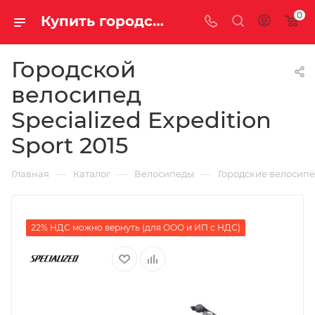
0
Купить городской велосипед Specialized Expedition Sport 2015 за 36290.00000000 в Саратове и Энгельсе
Городской
велосипед
Specialized Expedition
Sport 2015
—
—
—
Главная
Каталог
Велосипеды
Городские велосип
22% НДС можно вернуть (для ООО и ИП с НДС)