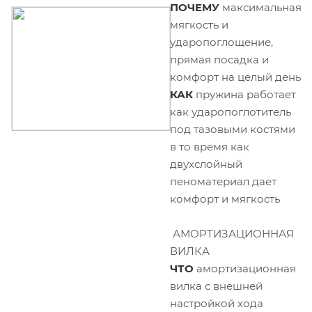
ПОЧЕМУ
максимальная
мягкость и
ударопоглощение,
прямая посадка и
комфорт на целый день
КАК
пружина работает
как ударопоглотитель
под тазовыми костями
в то время как
двухслойный
пеноматериал дает
комфорт и мягкость
АМОРТИЗАЦИОННАЯ
ВИЛКА
ЧТО
амортизационная
вилка с внешней
настройкой хода