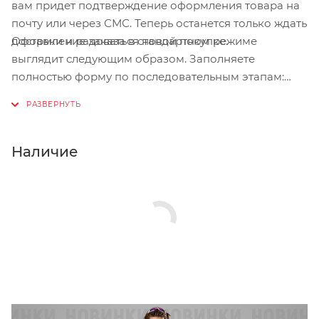
вам придет подтверждение оформления товара на
почту или через СМС. Теперь останется только ждать
Оформление заказа в стандартном режиме
доставки и радоваться новой покупке.
выглядит следующим образом. Заполняете
полностью форму по последовательным этапам:
адрес, способ доставки, оплаты, данные о себе.
Советуем в комментарии к заказу написать
информацию, которая поможет курьеру вас найти.
Нажмите кнопку «Оформить заказ».
Наличие