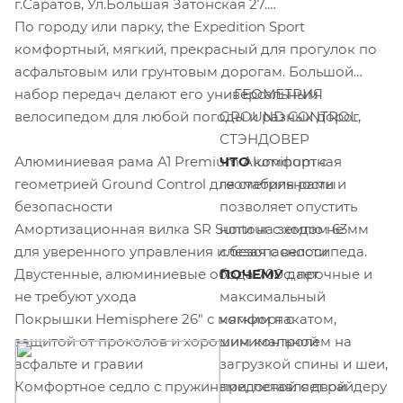
г.Саратов, Ул.Большая Затонская 27.
По городу или парку, the Expedition Sport
комфортный, мягкий, прекрасный для прогулок по
асфальтовым или грунтовым дорогам. Большой
набор передач делают его универсальным
ГЕОМЕТРИЯ
велосипедом для любой погоды и разных дорог.
GROUND CONTROL,
СТЭНДОВЕР
Алюминиевая рама A1 Premium Aluminum с
ЧТО
комфортная
геометрией Ground Control для стабильности и
геометрия рамы
безопасности
позволяет опустить
Амортизационная вилка SR Suntour с ходом 63мм
ноги на землю не
для уверенного управления и безопасности
слезая с велосипеда.
Двустенные, алюминиевые обода 700c, прочные и
ПОЧЕМУ
дает
не требуют ухода
максимальный
Покрышки Hemisphere 26" с мягким накатом,
комфорт с
защитой от проколов и хорошим контролем на
минимальной
асфальте и гравии
загрузкой спины и шеи,
Комфортное седло с пружинами, пеной с двой
предоставляет райдеру