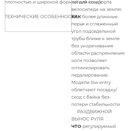
плотностью и широкой формой для комфорта
легкий сход с
велосипеда на землю
ТЕХНИЧЕСКИЕ ОСОБЕННОСТИ
КАК
более длинные
перья и сглаженный
угол подседельной
трубы ближе к земле
без укорачивания
области распрямления
ноги позволяет
оптимизировать
педалирование.
Модели low entry
облегчают посадку/
сход с байка без
потери стабильности
РАЗДВИЖНОЙ
ВЫНОС РУЛЯ
ЧТО
регулируемый