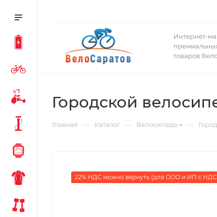
Интернет-ма
премиальных
товаров Вел
Городской велосипед
—
—
—
Главная
Каталог
Велосипеды
Горо
22% НДС можно вернуть (для ООО и ИП с НДС