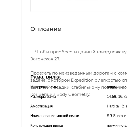
Описание
Чтобы приобрести данный товар,пожалуйст
Затонская 27.
Проехать по неизведанным дорогам с ком
Рама, вилка
задача, с которой Expedition с легкостью 
высокой посадки, стабильному поведени
Материал рамы
алюминиев
концепции Body Geometry.
Размеры рамы
14.56, 16.7
Амортизация
Hard tail (
Наименование мягкой вилки
SR Suntour
Конструкция вилки
пружинно-э