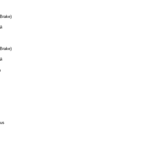
Brake)
й
Brake)
й
а
tus