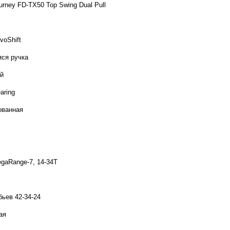
rney FD-TX50 Top Swing Dual Pull
voShift
ся ручка
й
aring
ованная
gaRange-7, 14-34T
бьев 42-34-24
ая