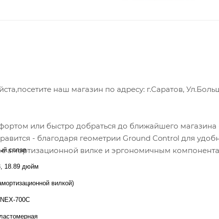
а,посетите наш магазин по адресу: г.Саратов, Ул.Боль
фортом или быстро добраться до ближайшего магазина -
справится - благодаря геометрии Ground Control для удоб
ю с амортизационной вилке и эргономичным компонент
ый сплав
3, 18.89 дюйм
с амортизационной вилкой)
 NEX-700C
ластомерная