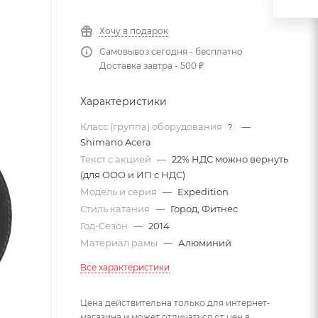
Хочу в подарок
Самовывоз сегодня - бесплатно
Доставка завтра - 500 ₽
Характеристики
Класс (группа) оборудования
—
?
Shimano Acera
Текст с акцией
—
22% НДС можно вернуть
(для ООО и ИП с НДС)
Модель и серия
—
Expedition
Стиль катания
—
Город, Фитнес
Год-Сезон
—
2014
Материал рамы
—
Алюминий
Все характеристики
Цена действительна только для интернет-
магазина и может отличаться от цен в