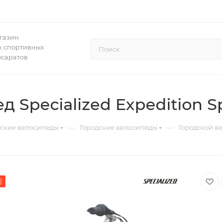
газин
 спортивных
осаратов
 Specialized Expedition Sp
—
—
дские велосипеды
Городские велосипеды
Городской ве
)