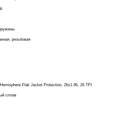
й
пружины
анная, резьбовая
 Hemisphere Flak Jacket Protection, 26x1.95, 26 TPI
ый сплав