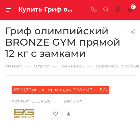
0
Купить Гриф олимпийский BRONZE GYM прямой 12 кг с замками за рублей, а со скидкой
Гриф олимпийский
BRONZE GYM прямой
12 кг с замками
—
—
—
Главная
Каталог
Тренажеры
Тренажеры силовые
22% НДС можно вернуть (для ООО и ИП с НДС)
Артикул:
BGBRS36
Вес:
0 кг.