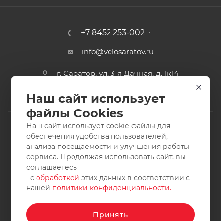
+7 8452 253-002
info@velosaratov.ru
г. Саратов, ул. 3-я Дачная, д. 1к14
Наш сайт использует
файлы Cookies
Наш сайт использует cookie-файлы для
обеспечения удобства пользователей,
анализа посещаемости и улучшения работы
2011-2026 © интернет-магазин спортивных товаров
сервиса. Продолжая использовать сайт, вы
ВелоСаратов. Не является публичной офертой. Все права
соглашаетесь
защищены. Заимствование материалов и фотографий
с
обработкой
этих данных в соответствии с
запрещено.
нашей
политики конфиденциальности.
Принять