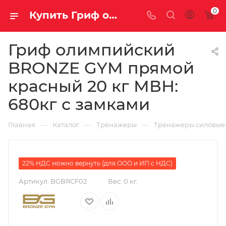
0
Купить Гриф олимпийский BRONZE GYM прямой красный 20 кг МВН: 680кг с замками за рублей, а со скидкой
Гриф олимпийский
BRONZE GYM прямой
красный 20 кг МВН:
680кг с замками
—
—
—
Главная
Каталог
Тренажеры
Тренажеры силовые
22% НДС можно вернуть (для ООО и ИП с НДС)
Артикул:
BGBRCF02
Вес:
0 кг.