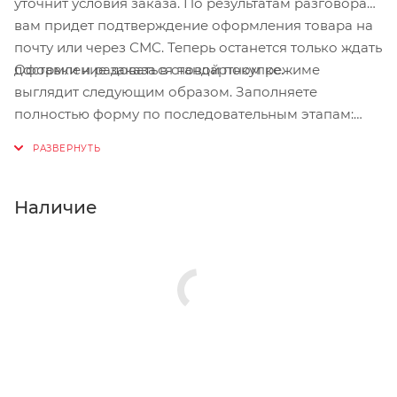
уточнит условия заказа. По результатам разговора
вам придет подтверждение оформления товара на
почту или через СМС. Теперь останется только ждать
Оформление заказа в стандартном режиме
доставки и радоваться новой покупке.
выглядит следующим образом. Заполняете
полностью форму по последовательным этапам:
адрес, способ доставки, оплаты, данные о себе.
Советуем в комментарии к заказу написать
информацию, которая поможет курьеру вас найти.
Нажмите кнопку «Оформить заказ».
Наличие