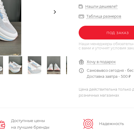
Нашли дешевле?
Таблица размеров
ПОД ЗАКАЗ
Наши менеджеры обязательн
с вами и уточнят условия зак
Хочу в подарок
Самовывоз сегодня - бе
Доставка завтра - 500 ₽
Цена действительна только д
розничных магазинах
Доступные цены
Надежность
на лучшие бренды