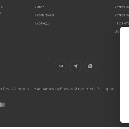
ка
Блог
Услови
т
Политика
Услови
Бренды
Гарант
Вопрос
ов ВелоСаратов. Не является публичной офертой. Все права за