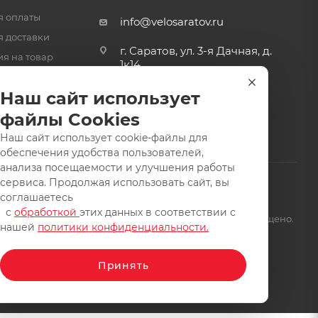
я оплаты
info@velosaratov.ru
я доставки
г. Саратов, ул. 3-я Дачная, д.
ия на товар
1к14
-ответ
Наш сайт использует
файлы Cookies
Наш сайт использует cookie-файлы для
обеспечения удобства пользователей,
анализа посещаемости и улучшения работы
сервиса. Продолжая использовать сайт, вы
соглашаетесь
с
обработкой
этих данных в соответствии с
щищены. Заимствование материалов и фотографий запрещено.
нашей
политики конфиденциальности.
Принять