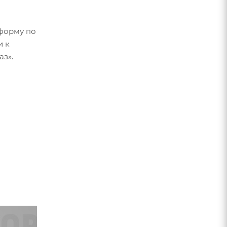
форму по
и к
аз».