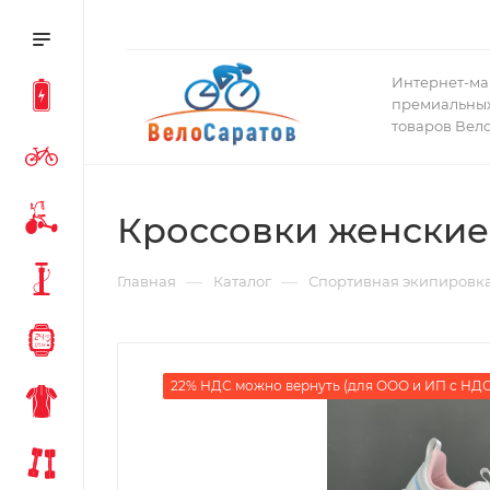
Интернет-ма
премиальных
товаров Вел
Кроссовки женские
—
—
Главная
Каталог
Спортивная экипировк
22% НДС можно вернуть (для ООО и ИП с НДС