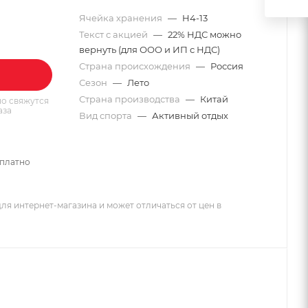
Ячейка хранения
—
H4-13
Текст с акцией
—
22% НДС можно
вернуть (для ООО и ИП с НДС)
Страна происхождения
—
Россия
Сезон
—
Лето
Страна производства
—
Китай
о свяжутся
аза
Вид спорта
—
Активный отдых
сплатно
ля интернет-магазина и может отличаться от цен в