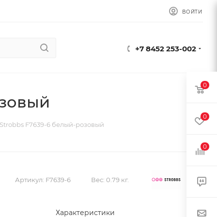
ВОЙТИ
+7 8452 253-002
0
озовый
0
Strobbs F7639-6 белый-розовый
0
Артикул:
F7639-6
Вес:
0.79 кг.
Характеристики