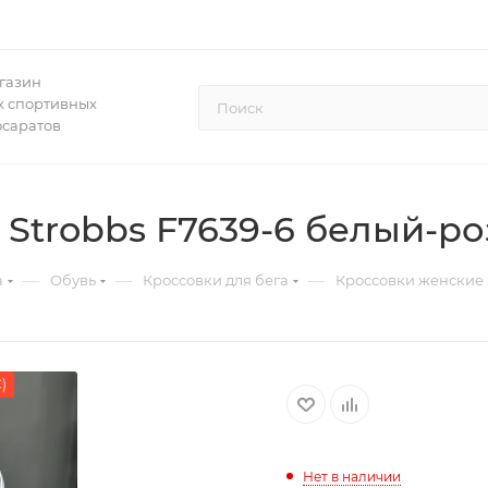
газин
 спортивных
осаратов
 Strobbs F7639-6 белый-р
—
—
—
а
Обувь
Кроссовки для бега
Кроссовки женские 
)
Нет в наличии