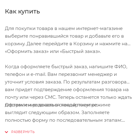
Как купить
Для покупки товара в нашем интернет-магазине
выберите понравившийся товар и добавьте его в
корзину. Далее перейдите в Корзину и нажмите на
«Оформить заказ» или «Быстрый заказ».
Когда оформляете быстрый заказ, напишите ФИО,
телефон и e-mail. Вам перезвонит менеджер и
уточнит условия заказа. По результатам разговора
вам придет подтверждение оформления товара на
почту или через СМС. Теперь останется только ждать
Оформление заказа в стандартном режиме
доставки и радоваться новой покупке.
выглядит следующим образом. Заполняете
полностью форму по последовательным этапам:
адрес, способ доставки, оплаты, данные о себе.
Советуем в комментарии к заказу написать