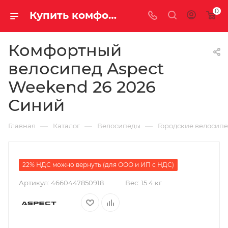
0
Купить комфортный велосипед Aspect Weekend 26 2026 Синий за 46990.00000000 рублей в Саратове и Энгельсе
Комфортный
велосипед Aspect
Weekend 26 2026
Синий
—
—
—
Главная
Каталог
Велосипеды
Городские велосип
22% НДС можно вернуть (для ООО и ИП с НДС)
Артикул:
4660447850918
Вес:
15.4 кг.