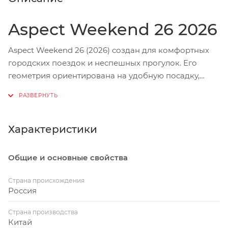
Aspect Weekend 26 2026
Aspect Weekend 26 (2026) создан для комфортных
городских поездок и неспешных прогулок. Его
геометрия ориентирована на удобную посадку,
благодаря чему поездки по улицам и паркам не
вызывают усталости даже у начинающих
велосипедистов. Лёгкая алюминиевая рама с
внутренней прокладкой тросов и компактные 26-
Характеристики
дюймовые колёса делают модель практичным
выбором для ежедневного использования.
Общие и основные свойства
Достоинства и особенности модели:
Страна происхождения
Россия
– Алюминиевая рама ALU 6061 с комфортной
Страна производства
геометрией и скрытой прокладкой тросов.
Китай