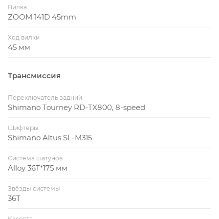
Вилка
ZOOM 141D 45mm
Ход вилки
45 мм
Трансмиссия
Переключатель задний
Shimano Tourney RD-TX800, 8-speed
Шифтеры
Shimano Altus SL-M315
Система шатунов
Alloy 36T*175 мм
Звёзды системы
36T
Кассета