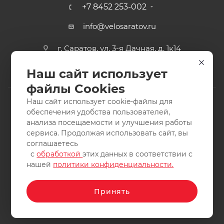
+7 8452 253-002
info@velosaratov.ru
г. Саратов, ул. 3-я Дачная, д. 1к14
Наш сайт использует
файлы Cookies
Наш сайт использует cookie-файлы для
обеспечения удобства пользователей,
анализа посещаемости и улучшения работы
2011-2026 © интернет-магазин спортивных товаров
сервиса. Продолжая использовать сайт, вы
ВелоСаратов. Не является публичной офертой. Все права
соглашаетесь
защищены. Заимствование материалов и фотографий
с
обработкой
этих данных в соответствии с
запрещено.
нашей
политики конфиденциальности.
Принять