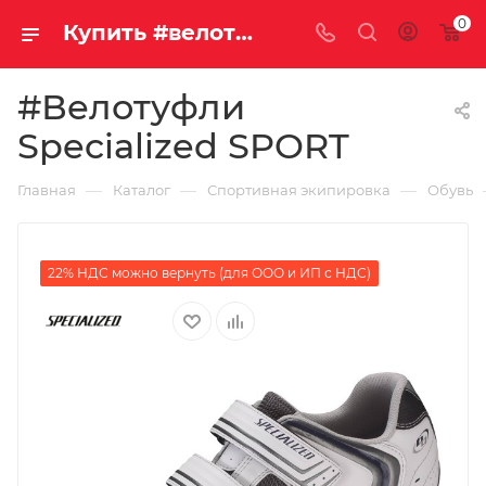
0
Купить #велотуфли specialized sport у официального дилера за 7270.00000000 рублей
#Велотуфли
Specialized SPORT
—
—
—
Главная
Каталог
Спортивная экипировка
Обувь
22% НДС можно вернуть (для ООО и ИП с НДС)