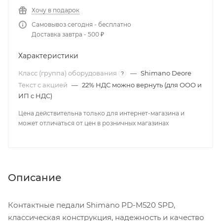
Хочу в подарок
Самовывоз сегодня - бесплатно
Доставка завтра - 500 ₽
Характеристики
Класс (группа) оборудования
—
Shimano Deore
?
Текст с акцией
—
22% НДС можно вернуть (для ООО и
ИП с НДС)
Цена действительна только для интернет-магазина и
может отличаться от цен в розничных магазинах
Описание
Контактные
педали
Shimano
PD-M520
SPD
,
классическая
конструкция
,
надежность
и
качество