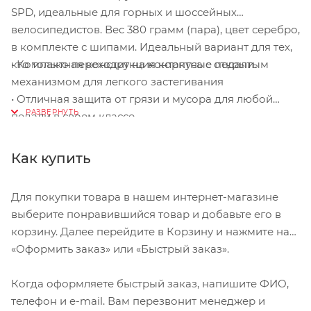
SPD
,
идеальные
для
горных
и
шоссейных
велосипедистов
. Вес 380
грамм
(
пара
),
цвет
серебро
,
в
комплекте
с
шипами
.
Идеальный
вариант
для тех,
•
Компактная
конструкция
корпуса
с
открытым
кто
только
переходит
на
контактные
педали
.
механизмом
для
легкого
застегивания
•
Отличная
защита
от
грязи
и
мусора
для
любой
педали
в
своем
классе
•
Как купить
Для покупки товара в нашем интернет-магазине
выберите понравившийся товар и добавьте его в
корзину. Далее перейдите в Корзину и нажмите на
«Оформить заказ» или «Быстрый заказ».
Когда оформляете быстрый заказ, напишите ФИО,
телефон и e-mail. Вам перезвонит менеджер и