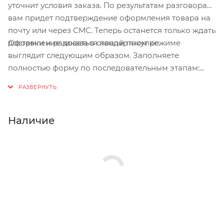
уточнит условия заказа. По результатам разговора
вам придет подтверждение оформления товара на
почту или через СМС. Теперь останется только ждать
Оформление заказа в стандартном режиме
доставки и радоваться новой покупке.
выглядит следующим образом. Заполняете
полностью форму по последовательным этапам:
адрес, способ доставки, оплаты, данные о себе.
Советуем в комментарии к заказу написать
информацию, которая поможет курьеру вас найти.
Нажмите кнопку «Оформить заказ».
Наличие