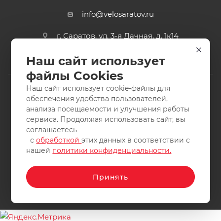
info@velosaratov.ru
г. Саратов, ул. 3-я Дачная, д. 1к14
Наш сайт использует
файлы Cookies
Наш сайт использует cookie-файлы для
обеспечения удобства пользователей,
анализа посещаемости и улучшения работы
2011-2026 © интернет-магазин спортивных товаров
сервиса. Продолжая использовать сайт, вы
ВелоСаратов. Не является публичной офертой. Все права
соглашаетесь
защищены. Заимствование материалов и фотографий
с
обработкой
этих данных в соответствии с
запрещено.
нашей
политики конфиденциальности.
Принять