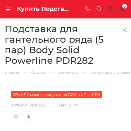
0
Купить Подставка для гантельного ряда (5 пар) Body Solid Powerline PDR282 за рублей, а со скидкой
Подставка для
гантельного ряда (5
пар) Body Solid
Powerline PDR282
—
—
—
Главная
Каталог
Тренажеры
Тренажеры силовые
22% НДС можно вернуть (для ООО и ИП с НДС)
Артикул:
PDR282X
Вес:
29 кг.