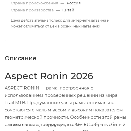
Страна происхождения
—
Россия
Страна производства
—
Китай
Цена действительна только для интернет-магазина и
может отличаться от цен в розничных магазинах
Описание
Aspect Ronin 2026
ASPECT RONIN — рама, построенная с
использованием проверенных решений из мира
Trail MTB. Продуманные узлы рамы оптимально
сочетаются с малым весом и высоким показателем
геометрической прочности. Особенности этой рамы
Также главное преимущество ASPECT —
оптимально подойдут тем, кто хочет собрать сбитый