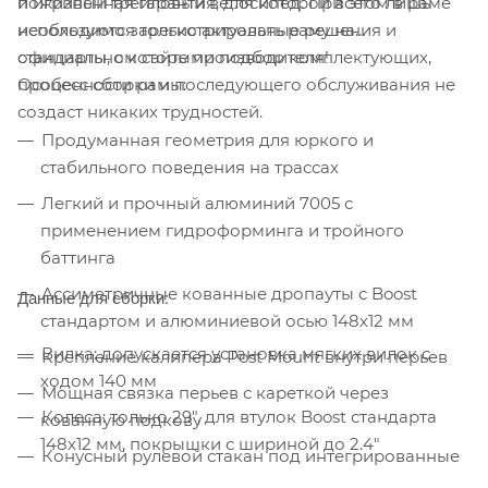
пожизненная гарантия, для которой всего лишь
и игривый трейловый велосипед. При этом в раме
необходимо зарегистрировать раму на
используются только актуальные решения и
официальном сайте производителя!
стандарты, с которыми подбор комплектующих,
Особенности рамы:
процесс сборки и последующего обслуживания не
создаст никаких трудностей.
Продуманная геометрия для юркого и
стабильного поведения на трассах
Легкий и прочный алюминий 7005 с
применением гидроформинга и тройного
баттинга
Ассиметричные кованные дропауты с Boost
Данные для сборки:
стандартом и алюминиевой осью 148х12 мм
Вилка: допускается установка мягких вилок с
Крепление калипера Post Mount внутри перьев
ходом 140 мм
Мощная связка перьев с кареткой через
Колеса: только 29", для втулок Boost стандарта
кованную подкову
148х12 мм, покрышки с шириной до 2.4"
Конусный рулевой стакан под интегрированные
Рулевая колонка: стакан под конусные
рулевые колонки