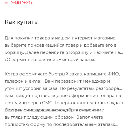
интегрированные подшипники, IS 42\52 мм
Мощная связка труб переднего треугольника с
Кареточный стакан: под каретки с резьбовыми
рулевым стаканом
Как купить
чашками, стандарт BSA, ширина 73 мм
Плоские верхние перья без перемычки и
Седельный узел: подседельная труба
короткие нижние перья
Для покупки товара в нашем интернет-магазине
поддерживает установку штырей и дропперов с
Двойная боковая проточка на подседельной
выберите понравившийся товар и добавьте его в
диаметром 31.6 мм и хомутов 34.9 мм
трубе
корзину. Далее перейдите в Корзину и нажмите на
Тормоз: крепление калипера 2P и 4P PM 160 мм, с
Скрытая прокладка тросов
«Оформить заказ» или «Быстрый заказ».
адаптером допускается установка калипера 2P и
Возможность установки дроппера с подводом
ротора 180 мм
Когда оформляете быстрый заказ, напишите ФИО,
троса снизу через подкову и подседельную трубу
телефон и e-mail. Вам перезвонит менеджер и
Бонки для флягодержателя на нижней трубе
уточнит условия заказа. По результатам разговора
переднего треугольника
вам придет подтверждение оформления товара на
Полированные сварные швы
почту или через СМС. Теперь останется только ждать
Оформление заказа в стандартном режиме
доставки и радоваться новой покупке.
Размер: M 165-180 см, L 175-190 см, XL 185-198 см
выглядит следующим образом. Заполняете
Рамы поступают в продажу в индивидуальной
полностью форму по последовательным этапам:
коробке