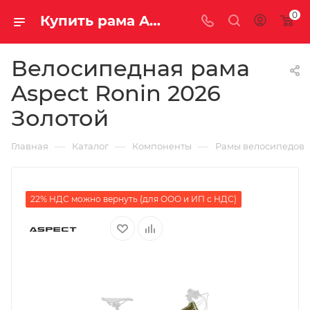
0
Купить рама Aspect Ronin 2026 Золотой на колеса за 26600.00000000 руб. вес грамм в Саратове и Энгельсе
Велосипедная рама
Aspect Ronin 2026
Золотой
—
—
—
Главная
Каталог
Компоненты
Рамы велосипедов
22% НДС можно вернуть (для ООО и ИП с НДС)