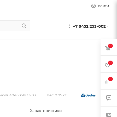
ВОЙТИ
+7 8452 253-002
0
0
0
икул:
4046051189703
Вес:
0.95 кг.
Характеристики