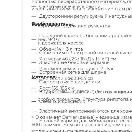
полностью переработанного материала, од
Сетчатые плечевые ремни
использованием экологически чистых и р
Двусторонний регулируемый нагрудны
Особенности:
Характеристики:
Органайзер для инструментов
Передний карман с большим органайзером и сетчатым карманом на молнии для шланга, инструментов
Вес: 940 г
и держателя насоса.
Объем: 14 + 3 литра
Совместим с 3-литровой питьевой сист
Размеры: 46 / 25 / 18 (Д x Ш x Г) см
Эластичные боковые карманы
Рекомендуемая нагрузка: 2 - 5 кг
Встроенная сетка для шлема
Материал:
Длина спинки: 38-54 см
Светоотражающие детали
Рост: 158-195 см
Внутреннее отделение для сохранност
100D REC PA HT BRIGHT. Лёгкая и прочная полиамидная ткань. Высокая плотность нитей обеспечивает
особую прочность. Структура рипстопа и
Съемный дождевик
Эластичный внутренний отсек для хране
> D означает Denier (денье) – единица изм
Боковой карман для мобильного теле
600 граммов. Чем выше значение, тем проч
Система для хранения очков на плече
> PES означает Polyester (полиэстер). П