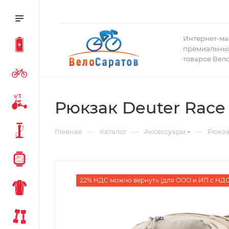
Интернет-ма
премиальных
товаров Вел
Рюкзак Deuter Race 
—
—
—
Главная
Каталог
Аксессуары
Рюкза
22% НДС можно вернуть (для ООО и ИП с НДС