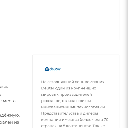
На сегодняшний день компания
есе.
Deuter один из крупнейших
,
мировых производителей
е места
рюкзаков, отличающихся
инновационными технологиями.
Представительства и дилеры
адёжную,
компании имеются более чем в 70
овлен из
странах на 5 континентах. Также