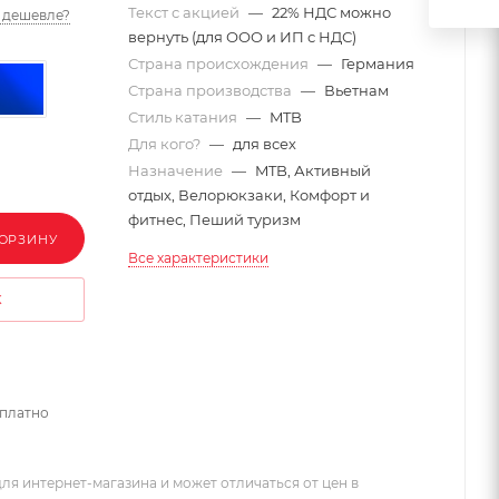
Текст с акцией
—
22% НДС можно
 дешевле?
вернуть (для ООО и ИП с НДС)
Страна происхождения
—
Германия
Страна производства
—
Вьетнам
Стиль катания
—
MTB
Для кого?
—
для всех
Назначение
—
MTB, Активный
отдых, Велорюкзаки, Комфорт и
фитнес, Пеший туризм
КОРЗИНУ
Все характеристики
К
сплатно
ля интернет-магазина и может отличаться от цен в