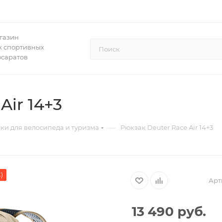
газин
 спортивных
осаратов
Air 14+3
—
ки для велосипеда и туризма
Рюкзак Deuter Race Air 14+3
)
Арт
13 490
руб.