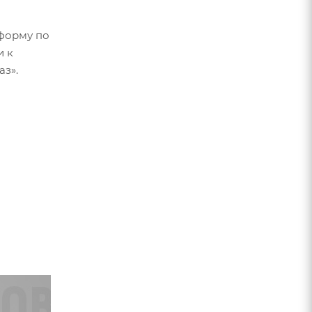
форму по
и к
аз».