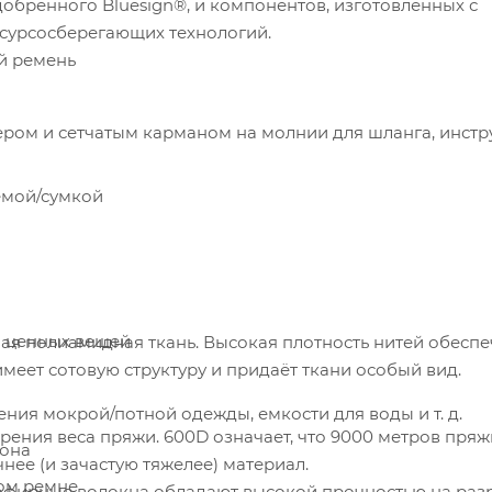
обренного Bluesign®, и компонентов, изготовленных с
есурсосберегающих технологий.
й ремень
емой/сумкой
и ценных вещей
меет сотовую структуру и придаёт ткани особый вид.
ния мокрой/потной одежды, емкости для воды и т. д.
ерения веса пряжи. 600D означает, что 9000 метров пряж
фона
нее (и зачастую тяжелее) материал.
вом ремне
олиэфирные волокна обладают высокой прочностью на раз