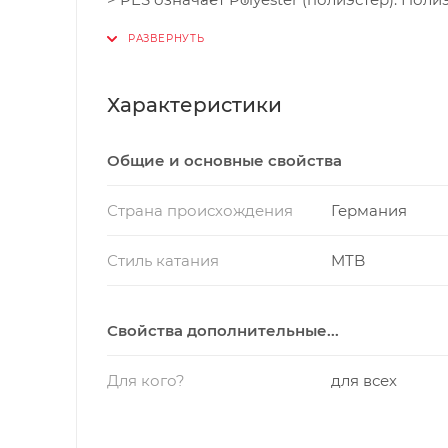
истиранию, просты в уходе и впитывают оч
Увеличиваемый объем
> PA означает Polyamide (также известны
Карман для ключей
эластичные и лёгкие – идеально подходят
> REC означает Recycled (переработанный)
Характеристики
переработанных материалов. > BS означае
экологически безопасным и устойчивым сп
Общие и основные свойства
Страна происхождения
Германия
Стиль катания
MTB
Свойства дополнительные...
Для кого?
для всех