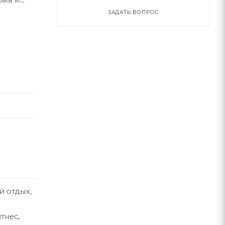
ЗАДАТЬ ВОПРОС
зкам.
еден
й отдых,
тнес,