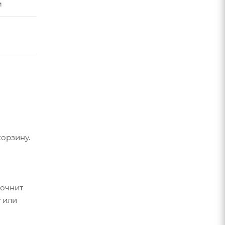
м
орзину.
точнит
 или