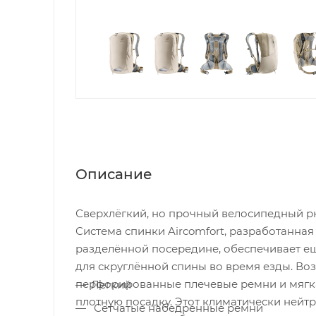
Описание
Сверхлёгкий, но прочный велосипедный 
Система спинки Aircomfort, разработанная 
разделённой посередине, обеспечивает е
для скруглённой спины во время езды. В
перфорированные плечевые ремни и мягк
Легкий
плотную посадку. Этот климатически нейт
Сетчатые набедренные ремни