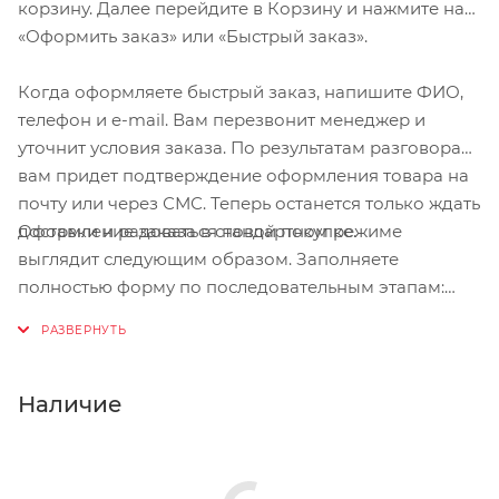
корзину. Далее перейдите в Корзину и нажмите на
«Оформить заказ» или «Быстрый заказ».
Когда оформляете быстрый заказ, напишите ФИО,
телефон и e-mail. Вам перезвонит менеджер и
уточнит условия заказа. По результатам разговора
вам придет подтверждение оформления товара на
почту или через СМС. Теперь останется только ждать
Оформление заказа в стандартном режиме
доставки и радоваться новой покупке.
выглядит следующим образом. Заполняете
полностью форму по последовательным этапам:
адрес, способ доставки, оплаты, данные о себе.
Советуем в комментарии к заказу написать
информацию, которая поможет курьеру вас найти.
Нажмите кнопку «Оформить заказ».
Наличие