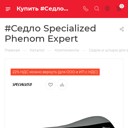
0
Купить #Седло Specialized Phenom Expert за рублей, а со скидкой
#Седло Specialized
Phenom Expert
—
—
—
Главная
Каталог
Компоненты
Седла и штыри для 
22% НДС можно вернуть (для ООО и ИП с НДС)