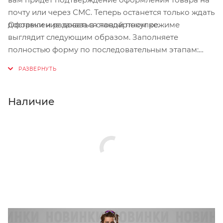
почту или через СМС. Теперь останется только ждать
Оформление заказа в стандартном режиме
доставки и радоваться новой покупке.
выглядит следующим образом. Заполняете
полностью форму по последовательным этапам:
адрес, способ доставки, оплаты, данные о себе.
Советуем в комментарии к заказу написать
информацию, которая поможет курьеру вас найти.
Нажмите кнопку «Оформить заказ».
Наличие