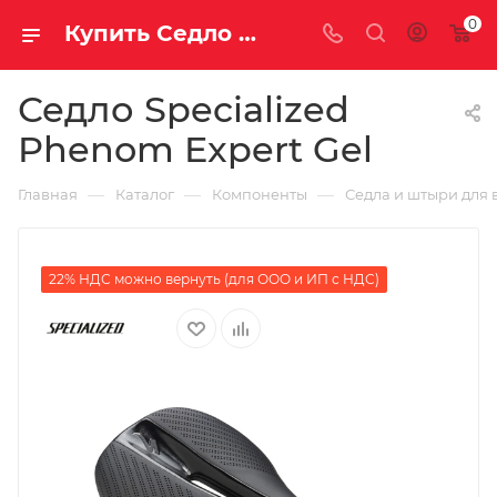
0
Купить Седло Specialized Phenom Expert Gel за рублей, а со скидкой
Седло Specialized
Phenom Expert Gel
—
—
—
Главная
Каталог
Компоненты
Седла и штыри для 
22% НДС можно вернуть (для ООО и ИП с НДС)