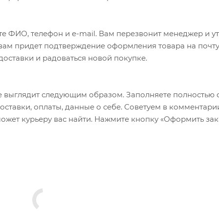
особую структуру специализированных женских седел.
 пены, а также тонкая пластина из ТПУ используются та
 время сидения, создает противодавление.
е ФИО, телефон и e-mail. Вам перезвонит менеджер и у
а вам придет подтверждение оформления товара на почту
 доставки и радоваться новой покупке.
 выглядит следующим образом. Заполняете полностью 
оставки, оплаты, данные о себе. Советуем в комментари
ожет курьеру вас найти. Нажмите кнопку «Оформить зак