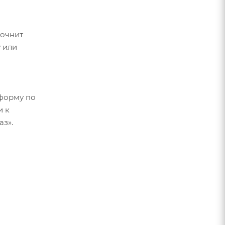
ким
точнит
 или
форму по
и к
аз».