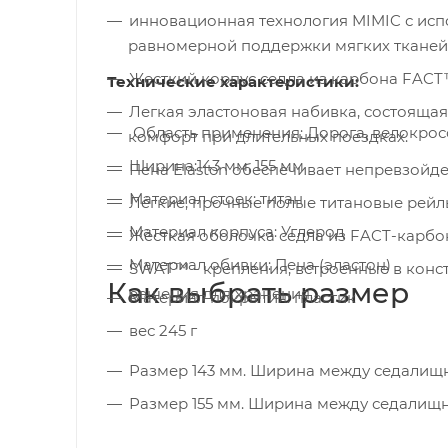
инновационная технология MIMIC с ис
равномерной поддержки мягких тканей
Жесткий корпус седла из карбона FACT
Технические характеристики:
Легкая эластоновая набивка, состояща
Область применения: Дорога, велокрос
комфорт при длительных поездках.
Ширина:143 мм, 155 мм
Пена Elaston обеспечивает непревзойд
Материал стоек: титан
Лёгкие, прочные полые титановые рейл
Материал корпуса: Углерод
Жёсткая оболочка седла из FACT-карбо
Материал обивки: Пена (эластон)
SWAT™ - крепления, встроенные в конс
Как выбрать размер
решения для хранения.
Материал покрытия: пластик
вес 245 г
Размер 143 мм. Ширина между седалищным
Размер 155 мм. Ширина между седалищным