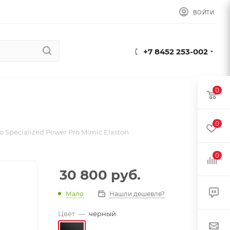
ВОЙТИ
+7 8452 253-002
0
0
о Specialized Power Pro Mimic Elaston
0
30 800
руб.
Мало
Нашли дешевле?
Цвет
—
черный