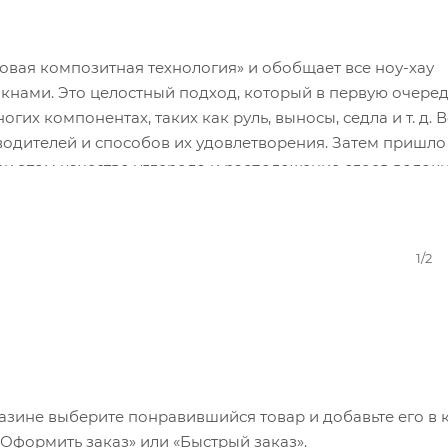
локнами. Это целостный подход, который в первую очере
гих компонентах, таких как руль, выносы, седла и т. д. В
водителей и способов их удовлетворения. Затем пришло
при этом качество углерода и расположение слоев волок
настройку для конкретного проекта и предполагаемого
. Часто приходится проводить различия в нескольких м
нимание уделяется обработке, соответствующей материа
1/2
еимуществ с точки зрения легкости, жесткости и стабиль
Body Geometry влияют на точки контакта между гонщиком
дничестве с врачами, учеными и спортсменами для пов
та при езде и предотвращения травм с учетом медицин
геометрии тела можно найти на специализированных се
а, стелька и т. д.) и перчатках (набивка).
азине выберите понравившийся товар и добавьте его в к
ия» — производство материалов и конструкций на осно
«Оформить заказ» или «Быстрый заказ».