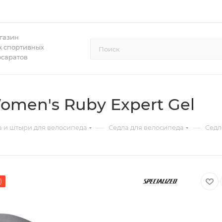
газин
 спортивных
осаратов
omen's Ruby Expert Gel
—
—
а и штыри для велосипеда
Седла для велосипеда
Седл
)