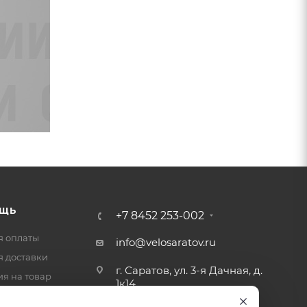
ЩЬ
+7 8452 253-002
я оплаты
info@velosaratov.ru
я доставки
г. Саратов, ул. 3-я Дачная, д.
ия на товар
1к14
-ответ