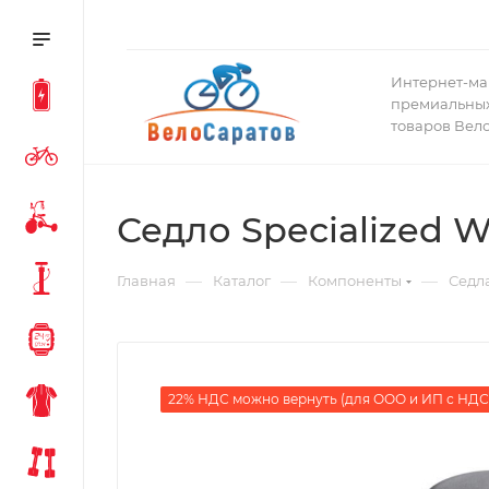
Интернет-ма
премиальных
товаров Вел
Седло Specialized W
—
—
—
Главная
Каталог
Компоненты
Седл
22% НДС можно вернуть (для ООО и ИП с НДС