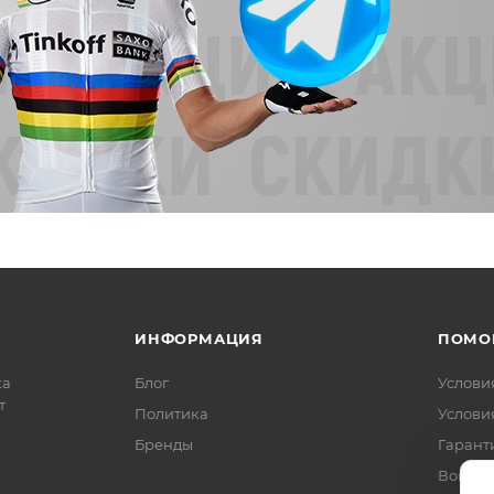
ИНФОРМАЦИЯ
ПОМО
ка
Блог
Услови
т
Политика
Услови
Бренды
Гарант
Вопрос