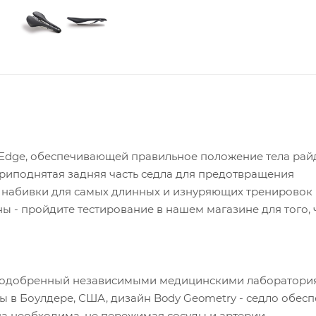
ve Edge, обеспечивающей правильное положение тела рай
о приподнятая задняя часть седла для предотвращения
 набивки для самых длинных и изнуряющих тренировок 
ы - пройдите тестирование в нашем магазине для того,
 одобренный независимыми медицинскими лаборатория
 в Боулдере, США, дизайн Body Geometry - седло обесп
на необходима, не пережимая сосуды и артерии