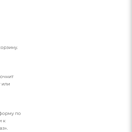
орзину.
точнит
 или
форму по
и к
аз».