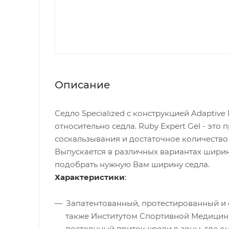
Описание
Седло Specialized с конструкцией Adapti
относительно седла. Ruby Expert Gel - эт
соскальзывания и достаточное количество
Выпускается в различных вариантах ширин
подобрать нужную Вам ширину седла.
Характеристики
:
Запатентованный, протестированный и
также Институтом Спортивной Медицины
постоянный приток крови в зоны, где о