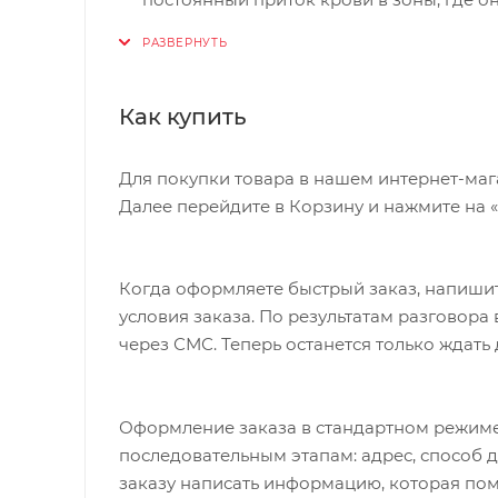
Супер-легкая набивка для снижения ве
Верх из водонепроницаемого и износос
Композитная основа
Как купить
Вес 231 г (143 мм)
Для покупки товара в нашем интернет-маг
Далее перейдите в Корзину и нажмите на 
Когда оформляете быстрый заказ, напишит
условия заказа. По результатам разговор
через СМС. Теперь останется только ждать
Оформление заказа в стандартном режиме
последовательным этапам: адрес, способ д
заказу написать информацию, которая пом