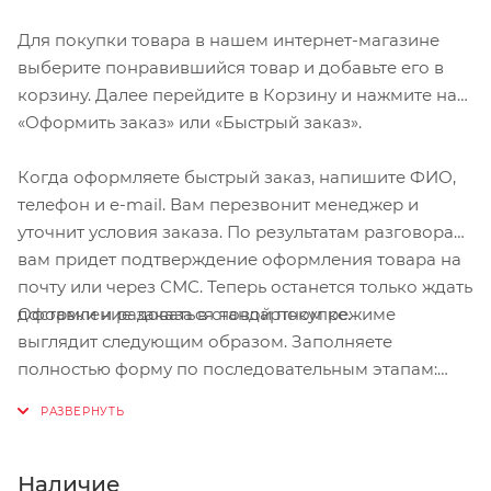
Для покупки товара в нашем интернет-магазине
выберите понравившийся товар и добавьте его в
корзину. Далее перейдите в Корзину и нажмите на
«Оформить заказ» или «Быстрый заказ».
Когда оформляете быстрый заказ, напишите ФИО,
телефон и e-mail. Вам перезвонит менеджер и
уточнит условия заказа. По результатам разговора
вам придет подтверждение оформления товара на
почту или через СМС. Теперь останется только ждать
Оформление заказа в стандартном режиме
доставки и радоваться новой покупке.
выглядит следующим образом. Заполняете
полностью форму по последовательным этапам:
адрес, способ доставки, оплаты, данные о себе.
Советуем в комментарии к заказу написать
информацию, которая поможет курьеру вас найти.
Нажмите кнопку «Оформить заказ».
Наличие