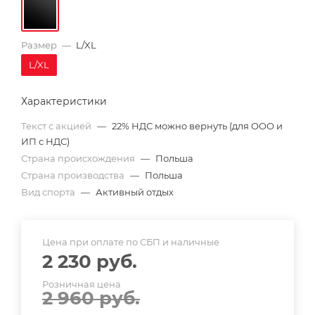
Размер
—
L/XL
L/XL
Характеристики
Текст с акцией
—
22% НДС можно вернуть (для ООО и
ИП с НДС)
Страна происхождения
—
Польша
Страна производства
—
Польша
Вид спорта
—
Активный отдых
Цена при оплате по СБП и наличные
2 230
руб.
Розничная цена
2 960
руб.