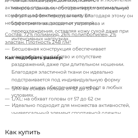
выполнен из двухслойной ткани с
активного отдыха, он обеспечивает максимальный
микроволокнами, что гарантирует оптимальную
комфорт и эффективную защиту от
регуляцию температуры тела. Благодаря этому он
неблагоприятных погодных условий.
эффективно защищает от перегрева и
переохлаждения, оставляя кожу сухой даже при
Состав: 72% полиамид, 26% полипропилен, 2%
интенсивных нагрузках.
эластан. Плотность 248 г/м²
Бесшовная конструкция обеспечивает
максимальное удобство и отсутствие
Как подобрать размер:
раздражений, даже при длительном ношении.
Благодаря эластичной ткани он идеально
подстраивается под индивидуальную форму
головы и шеи, обеспечивая комфорт в любых
S/M: на обхват головы от 52 до 57 см
условиях.
L/XL: на обхват головы от 57 до 62 см
Идеально подходит для множества активностей,
универсальный элемент спортивной одежды,
который подойдет для различных видов
активностей: Бег, Велоспорт, Лыжи и сноуборд,
Как купить
Туризм и горные походы