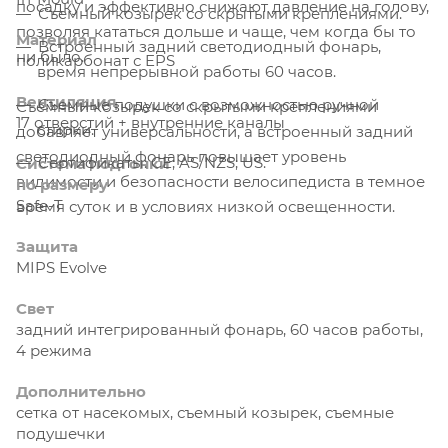
посадку и эффективно снижают давление на голову,
Съемный козырек со скрытыми креплениями.
позволяя кататься дольше и чаще, чем когда бы то
Материал
Встроенный задний светодиодный фонарь,
ни было.
поликарбонат с EPS
время непрерывной работы 60 часов.
Вентиляция
Съемные подушки с возможностью ручной
Съемный козырек со скрытыми креплениями
17 отверстий + внутренние каналы
стирки.
добавляет универсальности, а встроенный задний
светодиодный фонарь повышает уровень
Сертификаты: CE; AS/NZS; US.
Система подгонки
видимости и безопасности велосипедиста в темное
по размеру
Safe-T
время суток и в условиях низкой освещенности.
Защита
MIPS Evolve
Свет
задний интегрированный фонарь, 60 часов работы,
4 режима
Дополнительно
сетка от насекомых, съемный козырек, съемные
подушечки