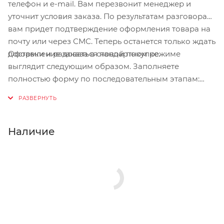
телефон и e-mail. Вам перезвонит менеджер и
уточнит условия заказа. По результатам разговора
вам придет подтверждение оформления товара на
почту или через СМС. Теперь останется только ждать
Оформление заказа в стандартном режиме
доставки и радоваться новой покупке.
выглядит следующим образом. Заполняете
полностью форму по последовательным этапам:
адрес, способ доставки, оплаты, данные о себе.
Советуем в комментарии к заказу написать
информацию, которая поможет курьеру вас найти.
Нажмите кнопку «Оформить заказ».
Наличие