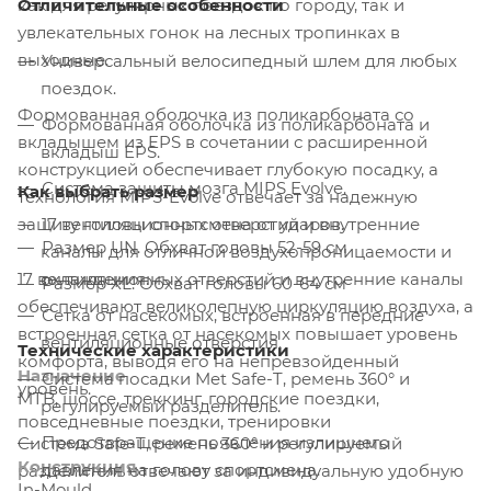
как для регулярных поездок по городу, так и
Отличительные особенности
увлекательных гонок на лесных тропинках в
выходные.
Универсальный велосипедный шлем для любых
поездок.
Формованная оболочка из поликарбоната со
Формованная оболочка из поликарбоната и
вкладышем из EPS в сочетании с расширенной
вкладыш EPS.
конструкцией обеспечивает глубокую посадку, а
Система защиты мозга MIPS Evolve.
Как выбрать размер
технология MIPS-Evolve отвечает за надежную
защиту головы спортсмена от ударов.
17 вентиляционных отверстий и внутренние
Размер UN. Обхват головы 52-59 см
каналы для отличной воздухопроницаемости и
17 вентиляционных отверстий и внутренние каналы
охлаждения.
Размер XL. Обхват головы 60-64 см
обеспечивают великолепную циркуляцию воздуха, а
Сетка от насекомых, встроенная в передние
встроенная сетка от насекомых повышает уровень
вентиляционные отверстия.
Технические характеристики
комфорта, выводя его на непревзойденный
Назначение
Система посадки Met Safe-T, ремень 360° и
уровень.
MTB, шоссе, треккинг, городские поездки,
регулируемый разделитель.
повседневные поездки, тренировки
Предотвращение появления излишнего
Система Safe-T, ремень 360° и регулируемый
Конструкция
давления на голову спортсмена.
разделитель отвечают за индивидуальную удобную
In-Mould