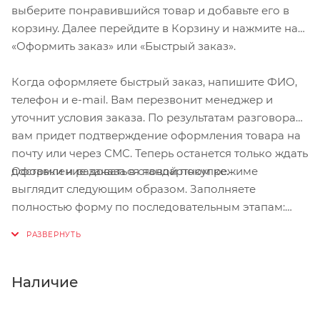
выберите понравившийся товар и добавьте его в
корзину. Далее перейдите в Корзину и нажмите на
«Оформить заказ» или «Быстрый заказ».
Когда оформляете быстрый заказ, напишите ФИО,
телефон и e-mail. Вам перезвонит менеджер и
уточнит условия заказа. По результатам разговора
вам придет подтверждение оформления товара на
почту или через СМС. Теперь останется только ждать
Оформление заказа в стандартном режиме
доставки и радоваться новой покупке.
выглядит следующим образом. Заполняете
полностью форму по последовательным этапам:
адрес, способ доставки, оплаты, данные о себе.
Советуем в комментарии к заказу написать
информацию, которая поможет курьеру вас найти.
Нажмите кнопку «Оформить заказ».
Наличие