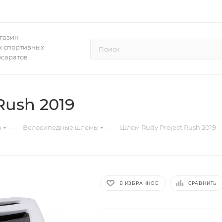
газин
 спортивных
осаратов
Rush 2019
—
—
а
Велосипедные шлемы
Шлем Rudy Project Rush 2019
В ИЗБРАННОЕ
СРАВНИТЬ