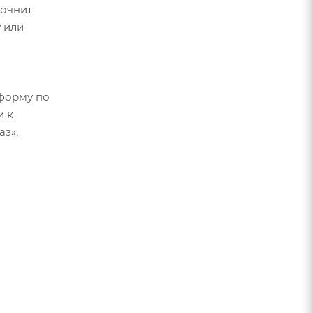
точнит
 или
форму по
и к
аз».