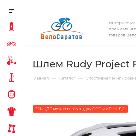
Интернет-ма
премиальных
товаров Вел
Шлем Rudy Project 
—
—
Главная
Каталог
Спортивная экипировк
22% НДС можно вернуть (для ООО и ИП с НДС)