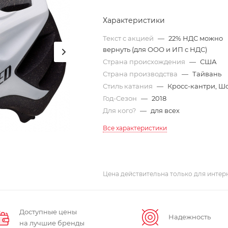
Характеристики
Текст с акцией
—
22% НДС можно
вернуть (для ООО и ИП с НДС)
Страна происхождения
—
США
Страна производства
—
Тайвань
Стиль катания
—
Кросс-кантри, Ш
Год-Сезон
—
2018
Для кого?
—
для всех
Все характеристики
Цена действительна только для интерн
Доступные цены
Надежность
на лучшие бренды