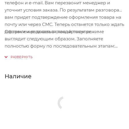
телефон и e-mail. Вам перезвонит менеджер и
уточнит условия заказа. По результатам разговора
вам придет подтверждение оформления товара на
почту или через СМС. Теперь останется только ждать
Оформление заказа в стандартном режиме
доставки и радоваться новой покупке.
выглядит следующим образом. Заполняете
полностью форму по последовательным этапам:
адрес, способ доставки, оплаты, данные о себе.
Советуем в комментарии к заказу написать
информацию, которая поможет курьеру вас найти.
Нажмите кнопку «Оформить заказ».
Наличие