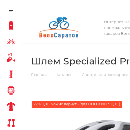
Интернет-ма
премиальных
товаров Вел
Шлем Specialized Pr
—
—
Главная
Каталог
Спортивная экипировк
22% НДС можно вернуть (для ООО и ИП с НДС)