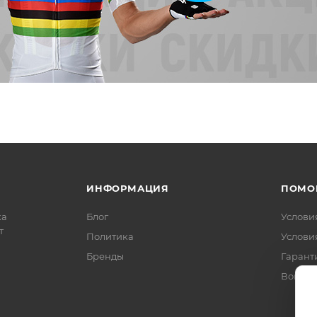
ИНФОРМАЦИЯ
ПОМО
ка
Блог
Услови
т
Политика
Услови
Бренды
Гарант
Вопрос