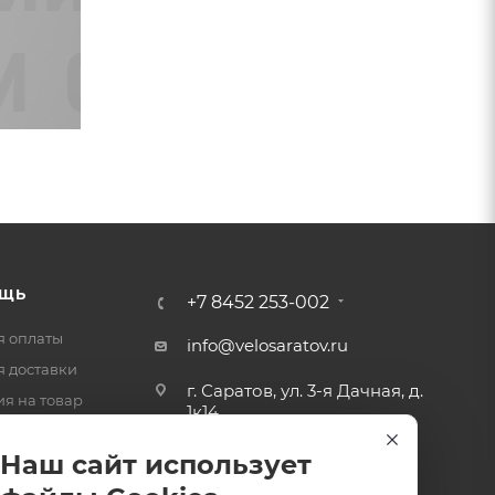
ЩЬ
+7 8452 253-002
я оплаты
info@velosaratov.ru
я доставки
г. Саратов, ул. 3-я Дачная, д.
ия на товар
1к14
-ответ
Наш сайт использует