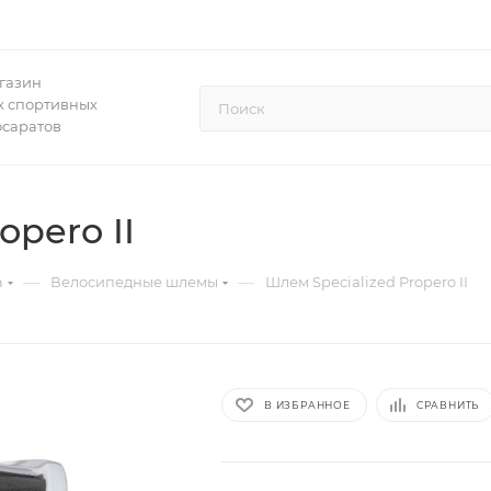
газин
 спортивных
осаратов
opero II
—
—
а
Велосипедные шлемы
Шлем Specialized Propero II
В ИЗБРАННОЕ
СРАВНИТЬ