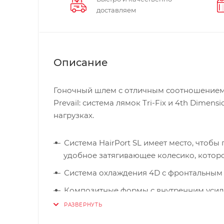
доставляем
Описание
Гоночный шлем с отличным соотношением це
Prevail: система лямок Tri-Fix и 4th Dimen
нагрузках.
Система HairPort SL имеет место, чтобы
удобное затягивающее колесико, которо
Система охлаждения 4D с фронтальным 
Композитные формы с внутренним усил
охлаждения