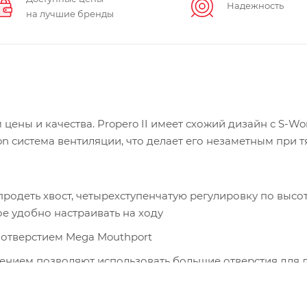
Надежность
на лучшие бренды
ны и качества. Propero II имеет схожий дизайн с S-Wo
sion система вентиляции, что делает его незаметным при 
 продеть хвост, четырехступенчатую регулировку по высо
е удобно настраивать на ходу
отверстием Mega Mouthport
ением позволяют использовать большие отверстия для 