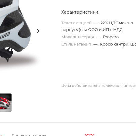
Характеристики
Текст с акцией
—
22% НДС можно
вернуть (для ООО и ИП с НДС)
Модель и серия
—
Propero
Стиль катания
—
Кросс-кантри, Ш
Цена действительна только для интерн
Доступные цены