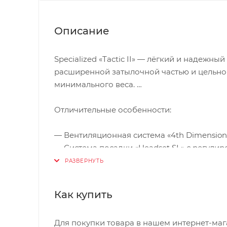
Описание
Specialized «Tactic II» — лёгкий и надеж
расширенной затылочной частью и цельно
минимального веса.
Отличительные особенности:
— Вентиляционная система «4th Dimension 
— Система посадки «Headset SL» с регули
— Широкая затылочная часть для максим
— Прочная и легкая конструкция
— Удобные ремешки «Tri-Fix»
Как купить
— Полноразмерный козырёк «aFIX»
Для покупки товара в нашем интернет-маг
Шлем Specialized «Tactic II» (2014) имеет л