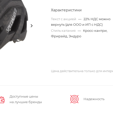
Характеристики
Текст с акцией
—
22% НДС можно
вернуть (для ООО и ИП с НДС)
Стиль катания
—
Кросс-кантри,
Фрирайд, Эндуро
Цена действительна только для интерн
Доступные цены
Надежность
на лучшие бренды