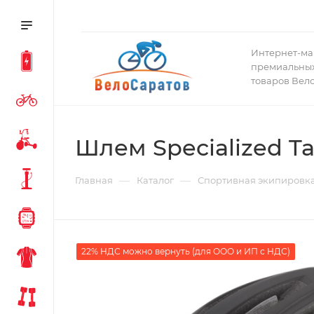
Интернет-ма
премиальных
товаров Вел
Шлем Specialized Tac
—
—
Главная
Каталог
Спортивная экипировк
22% НДС можно вернуть (для ООО и ИП с НДС)