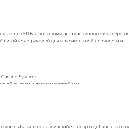
ный шлем для МТБ, с большими вентиляционными отверсти
й литой конструкцией для максимальной прочности и
Cooling System»
ровкой высоты и легкой настройкой
альной защиты
азине выберите понравившийся товар и добавьте его в к
инейку размеров: