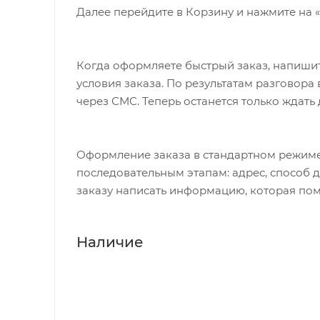
Далее перейдите в Корзину и нажмите на 
Размер S
Окружность головы 51—57 см
Когда оформляете быстрый заказ, напишит
—
условия заказа. По результатам разговор
Размер M
через СМС. Теперь останется только ждать
Окружность головы 54-60 см
—
Размер L
Оформление заказа в стандартном режиме
Окружность головы 57-63 см
последовательным этапам: адрес, способ д
заказу написать информацию, которая пом
Наличие