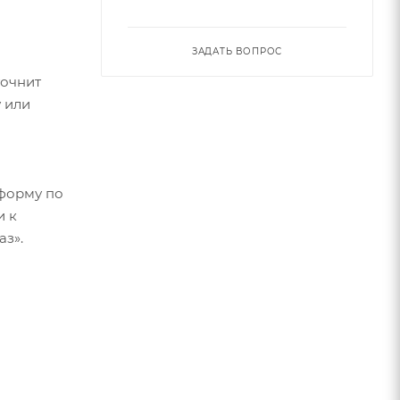
ЗАДАТЬ ВОПРОС
точнит
 или
форму по
и к
аз».