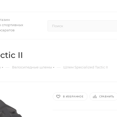
газин
 спортивных
осаратов
tic II
—
—
а
Велосипедные шлемы
Шлем Specialized Tactic II
В ИЗБРАННОЕ
СРАВНИТЬ