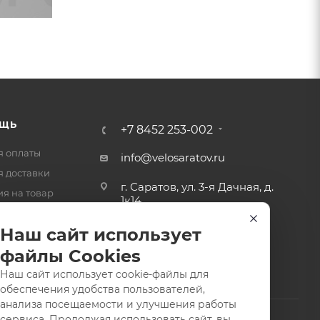
ЩЬ
+7 8452 253-002
я оплаты
info@velosaratov.ru
я доставки
г. Саратов, ул. 3-я Дачная, д.
ия на товар
1к14
-ответ
Наш сайт использует
файлы Cookies
Наш сайт использует cookie-файлы для
обеспечения удобства пользователей,
анализа посещаемости и улучшения работы
сервиса. Продолжая использовать сайт, вы