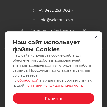
+7 8452 253-002
info@velosaratov.ru
г. Саратов, ул. 3-я Дачная, д. 1к14
Наш сайт использует
файлы Cookies
Наш сайт использует cookie-файлы для
обеспечения удобства пользователей,
анализа посещаемости и улучшения работы
2011-2026 © интернет-магазин спортивных товаров
сервиса. Продолжая использовать сайт, вы
ВелоСаратов. Не является публичной офертой. Все права
соглашаетесь
защищены. Заимствование материалов и фотографий
с
обработкой
этих данных в соответствии с
запрещено.
нашей
политики конфиденциальности.
Принять