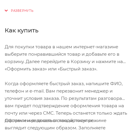
— Вентиляционная система «4th Dimension Cooling
System»
— Система посадки «Headset SL» с регулировкой
Как купить
высоты и легкой настройкой
— Широкая затылочная часть для максимальной
Для покупки товара в нашем интернет-магазине
защиты
выберите понравившийся товар и добавьте его в
— Прочная и легкая конструкция
корзину. Далее перейдите в Корзину и нажмите на
— Удобные ремешки «Tri-Fix»
«Оформить заказ» или «Быстрый заказ».
— Полноразмерный козырёк «aFIX»
Когда оформляете быстрый заказ, напишите ФИО,
Шлем Specialized «Tactic II» (2014) имеет линейку
телефон и e-mail. Вам перезвонит менеджер и
размеров:
уточнит условия заказа. По результатам разговора
вам придет подтверждение оформления товара на
Размер S
почту или через СМС. Теперь останется только ждать
Окружность головы 51—57 см
Оформление заказа в стандартном режиме
доставки и радоваться новой покупке.
—
выглядит следующим образом. Заполняете
Размер M