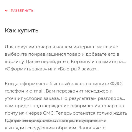
— Вентиляционная система «4th Dimension Cooling
System»
— Система посадки «Headset SL» с регулировкой
Как купить
высоты и легкой настройкой
— Широкая затылочная часть для максимальной
Для покупки товара в нашем интернет-магазине
защиты
выберите понравившийся товар и добавьте его в
— Прочная и легкая конструкция
корзину. Далее перейдите в Корзину и нажмите на
— Удобные ремешки «Tri-Fix»
«Оформить заказ» или «Быстрый заказ».
— Полноразмерный козырёк «aFIX»
Когда оформляете быстрый заказ, напишите ФИО,
Шлем Specialized «Tactic II» (2014) имеет линейку
телефон и e-mail. Вам перезвонит менеджер и
размеров:
уточнит условия заказа. По результатам разговора
вам придет подтверждение оформления товара на
Размер S
почту или через СМС. Теперь останется только ждать
Окружность головы 51—57 см
Оформление заказа в стандартном режиме
доставки и радоваться новой покупке.
—
выглядит следующим образом. Заполняете
Размер M