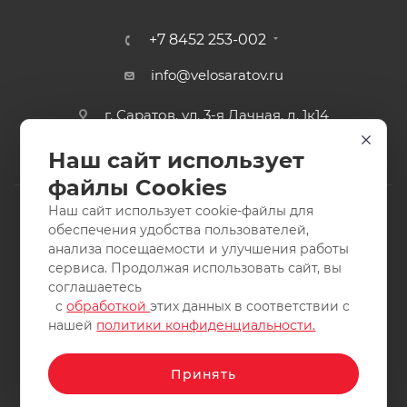
+7 8452 253-002
info@velosaratov.ru
г. Саратов, ул. 3-я Дачная, д. 1к14
Наш сайт использует
файлы Cookies
Наш сайт использует cookie-файлы для
обеспечения удобства пользователей,
анализа посещаемости и улучшения работы
2011-2026 © интернет-магазин спортивных товаров
сервиса. Продолжая использовать сайт, вы
ВелоСаратов. Не является публичной офертой. Все права
соглашаетесь
защищены. Заимствование материалов и фотографий
с
обработкой
этих данных в соответствии с
запрещено.
нашей
политики конфиденциальности.
Принять