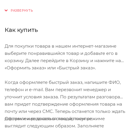
— Вентиляционная система «4th Dimension Cooling
System»
— Система посадки «Headset SL» с регулировкой
Как купить
высоты и легкой настройкой
— Широкая затылочная часть для максимальной
Для покупки товара в нашем интернет-магазине
защиты
выберите понравившийся товар и добавьте его в
— Прочная и легкая конструкция
корзину. Далее перейдите в Корзину и нажмите на
— Удобные ремешки «Tri-Fix»
«Оформить заказ» или «Быстрый заказ».
— Полноразмерный козырёк «aFIX»
Когда оформляете быстрый заказ, напишите ФИО,
Шлем Specialized «Tactic II» (2014) имеет линейку
телефон и e-mail. Вам перезвонит менеджер и
размеров:
уточнит условия заказа. По результатам разговора
вам придет подтверждение оформления товара на
Размер S
почту или через СМС. Теперь останется только ждать
Окружность головы 51—57 см
Оформление заказа в стандартном режиме
доставки и радоваться новой покупке.
—
выглядит следующим образом. Заполняете
Размер M