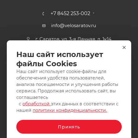
+7 8452 253-002
info@velosaratov.ru
г. Саратов, ул. 3-я Дачная, д. 1к14
Наш сайт использует
файлы Cookies
Наш сайт использует cookie-файлы для
обеспечения удобства пользователей,
анализа посещаемости и улучшения работы
2011-2026 © интернет-магазин спортивных товаров
сервиса. Продолжая использовать сайт, вы
ВелоСаратов. Не является публичной офертой. Все права
соглашаетесь
защищены. Заимствование материалов и фотографий
с
обработкой
этих данных в соответствии с
запрещено.
нашей
политики конфиденциальности.
Принять