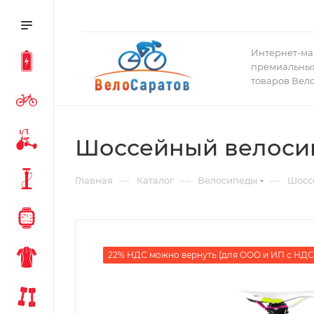
Интернет-ма
премиальных
товаров Вел
Шоссейный велосипе
—
—
—
Главная
Каталог
Велосипеды
Шосс
22% НДС можно вернуть (для ООО и ИП с НДС