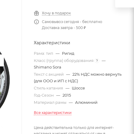
Хочу в подарок
Самовывоз сегодня - бесплатно
Доставка завтра - 500 ₽
Характеристики
Рама: тип
—
Ригид
Класс (группа) оборудования
—
?
Shimano Sora
Текст с акцией
—
22% НДС можно вернуть
(для ООО и ИП с НДС)
Стиль катания
—
Шоссе
Год-Сезон
—
2015
Материал рамы
—
Алюминий
Все характеристики
Цена действительна только для интернет-
магазина и может отличаться от цен в