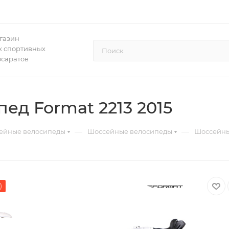
газин
 спортивных
осаратов
д Format 2213 2015
—
—
ейные велосипеды
Шоссейные велосипеды
Шоссейный
)