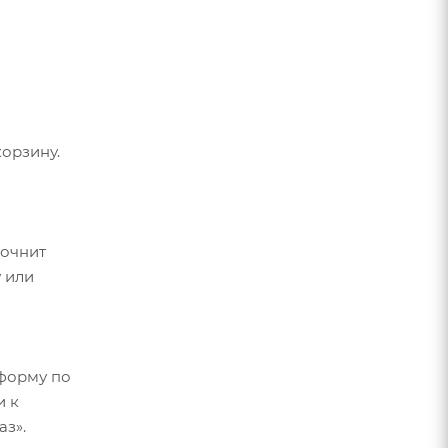
орзину.
точнит
 или
форму по
и к
аз».