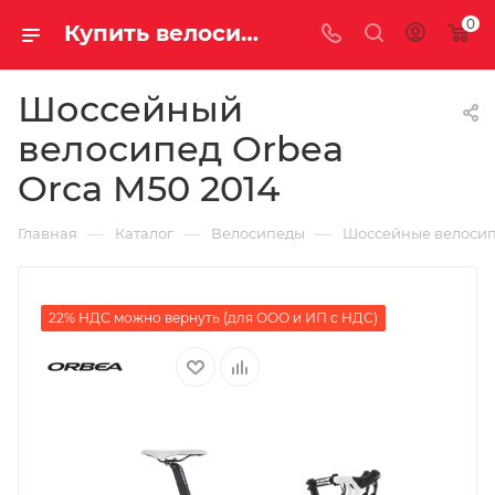
0
Купить велосипед для шоссе Orbea Orca M50 2014 на за 198230.00000000 рублей в Саратове и Энгельсе
Шоссейный
велосипед Orbea
Orca M50 2014
—
—
—
Главная
Каталог
Велосипеды
Шоссейные велоси
22% НДС можно вернуть (для ООО и ИП с НДС)