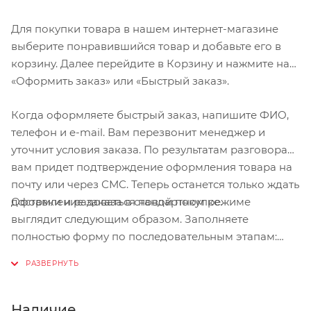
Для покупки товара в нашем интернет-магазине
выберите понравившийся товар и добавьте его в
корзину. Далее перейдите в Корзину и нажмите на
«Оформить заказ» или «Быстрый заказ».
Когда оформляете быстрый заказ, напишите ФИО,
телефон и e-mail. Вам перезвонит менеджер и
уточнит условия заказа. По результатам разговора
вам придет подтверждение оформления товара на
почту или через СМС. Теперь останется только ждать
Оформление заказа в стандартном режиме
доставки и радоваться новой покупке.
выглядит следующим образом. Заполняете
полностью форму по последовательным этапам:
адрес, способ доставки, оплаты, данные о себе.
Советуем в комментарии к заказу написать
информацию, которая поможет курьеру вас найти.
Нажмите кнопку «Оформить заказ».
Наличие