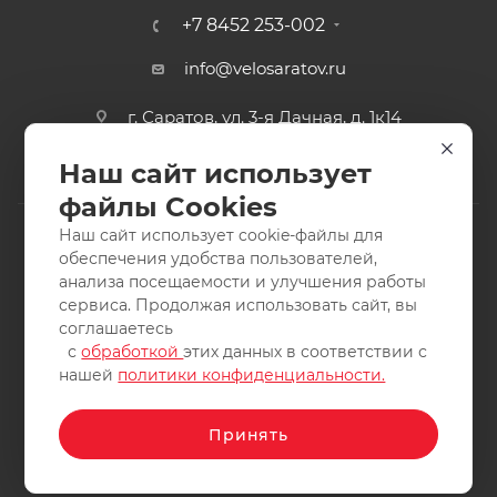
+7 8452 253-002
info@velosaratov.ru
г. Саратов, ул. 3-я Дачная, д. 1к14
Наш сайт использует
файлы Cookies
Наш сайт использует cookie-файлы для
обеспечения удобства пользователей,
анализа посещаемости и улучшения работы
2011-2026 © интернет-магазин спортивных товаров
сервиса. Продолжая использовать сайт, вы
ВелоСаратов. Не является публичной офертой. Все права
соглашаетесь
защищены. Заимствование материалов и фотографий
с
обработкой
этих данных в соответствии с
запрещено.
нашей
политики конфиденциальности.
Принять